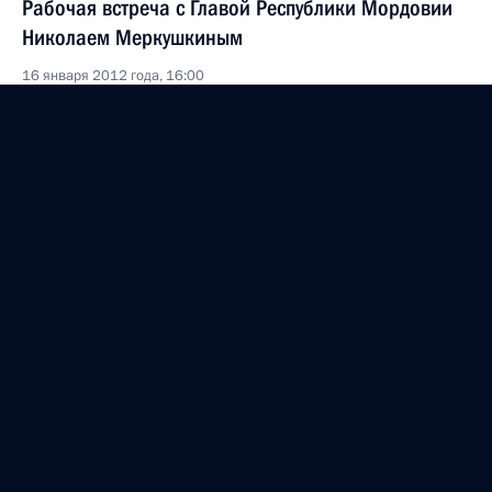
Рабочая встреча с Главой Республики Мордовии
Николаем Меркушкиным
16 января 2012 года, 16:00
Саранск
13 января 2012 года, пятница
Встреча с руководством Генпрокуратуры
и представителями международного
прокурорского сообщества
13 января 2012 года, 14:30
Московская область, Горки
12 января 2012 года, четверг
Дмитрий Медведев провёл совещание