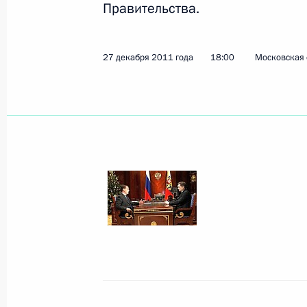
Правительства.
Показа
27 декабря 2011 года
18:00
Московская 
20 января 2012 года, пятница
Встреча с Главой Палестинской н
Махмудом Аббасом
20 января 2012 года, 13:45
Московская обла
19 января 2012 года, четверг
Посещение штаб-квартиры Главног
управления
19 января 2012 года, 15:00
Москва