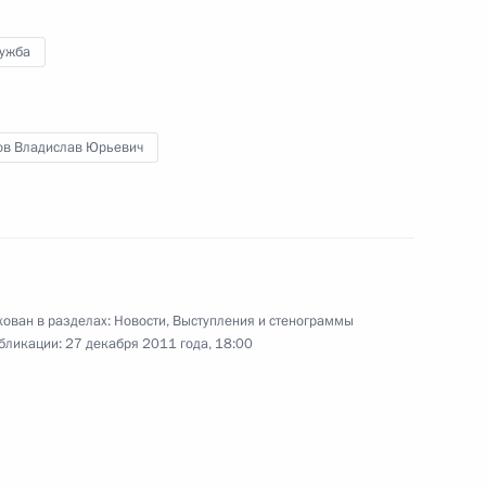
лужба
росам
5
4м
ов Владислав Юрьевич
сть, Горки
омитета России
4
4м
ован в разделах:
Новости
,
Выступления и стенограммы
бликации:
27 декабря 2011 года, 18:00
 Тарьей Халонен
4