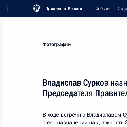
Президент России
События
Стру
Президент
Администрация
Государст
Новости
Стенограммы
Поездки
Те
Фотографии
Рубрикация материалов
Все материалы
Владислав Сурков наз
Послания Федеральному Собранию
Председателя Правите
Заявления по важнейшим вопросам
Совещания, заседания, рабочие встречи
В ходе встречи с Владиславом
Речи и обращения
о его назначении на должность