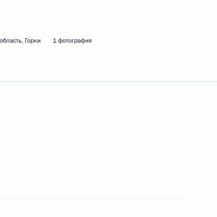
ть следующие материалы
область, Горки
1 фотография
ациональной администрации
3
сть, Горки
о разведывательного
3
5м