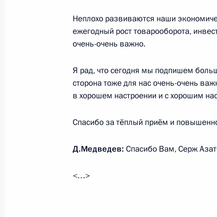
26 октября 2011 года, 15:30
Москва
Неплохо развиваются наши экономиче
ежегодный рост товарооборота, инвест
очень-очень важно.
Международный форум по нанотех
26 октября 2011 года, 14:00
Москва
Я рад, что сегодня мы подпишем больш
сторона тоже для нас очень-очень важн
в хорошем настроении и с хорошим на
25 октября 2011 года, вторник
Спасибо за тёплый приём и повышенн
Рабочая встреча с губернатором С
Валерием Гаевским
Д.Медведев:
Спасибо Вам, Серж Азат
25 октября 2011 года, 21:00
Ставрополь
<…>
Встреча с работниками сельского х