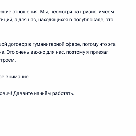
ские отношения. Мы, несмотря на кризис, имеем
иций, а для нас, находящихся в полублокаде, это
нологиям
6
8м
ой договор в гуманитарной сфере, потому что эта
а. Это очень важно для нас, поэтому я приехал
строем.
ое внимание.
тавропольского края
3
ович! Давайте начнём работать.
озяйства и активом партии
12
1м