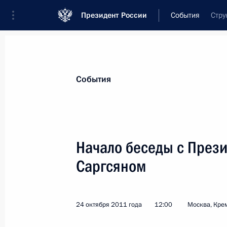
Президент России
События
Стру
Президент
Администрация
Государст
Новости
Стенограммы
Поездки
Те
События
Рубрикация материалов
Все материалы
Начало беседы с През
Послания Федеральному Собранию
Саргсяном
Заявления по важнейшим вопросам
Совещания, заседания, рабочие встречи
24 октября 2011 года
12:00
Москва, Кре
Речи и обращения