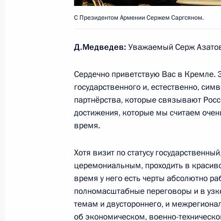
31 октября 2011 года, 15:00
Московская обл
С Президентом Армении Сержем Саргсяном.
Д.Медведев:
Уважаемый Серж Азатов
В Кремле вручены государственные
Сердечно приветствую Вас в Кремле. Э
31 октября 2011 года, 14:00
Москва, Кремл
государственного и, естественно, сим
партнёрства, которые связывают Росс
достижения, которые мы считаем очен
30 октября 2011 года, воскресень
время.
Встреча с Президентом Швейцари
Хотя визит по статусу государственный
30 октября 2011 года, 15:30
Московская обл
церемониальным, проходить в красивой
время у него есть черты абсолютно ра
полномасштабные переговоры и в узко
29 октября 2011 года, суббота
темам и двустороннего, и межрегионал
об экономическом, военно-техническом