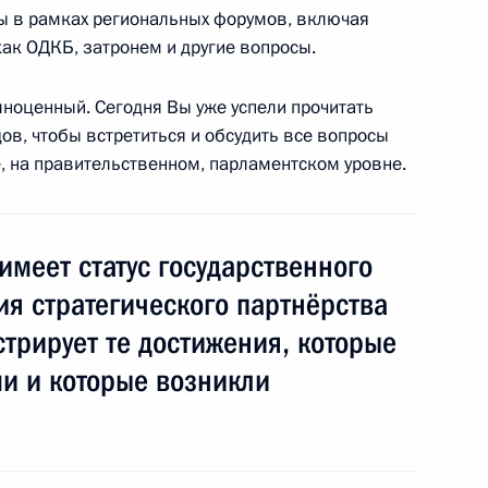
оваторами
:
14
ты в рамках региональных форумов, включая
как ОДКБ, затронем и другие вопросы.
лноценный. Сегодня Вы уже успели прочитать
дов, чтобы встретиться и обсудить все вопросы
, на правительственном, парламентском уровне.
ле реконструкции
15
4м
имеет статус государственного
я стратегического партнёрства
трирует те достижения, которые
ждународного финансового
9
4м
и и которые возникли