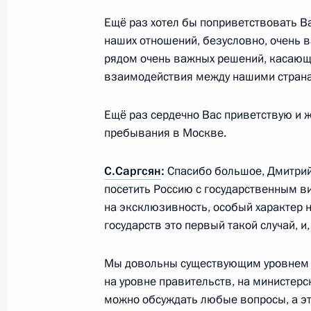
27 октября 2011 года, четверг
Ещё раз хотел бы поприветствовать Вас
наших отношений, безусловно, очень 
Дмитрий Медведев принял участие
рядом очень важных решений, касающ
20-летию начала работы Конституц
взаимодействия между нашими стран
27 октября 2011 года, 14:00
Москва, Кремл
Ещё раз сердечно Вас приветствую и 
пребывания в Москве.
26 октября 2011 года, среда
С.Саргсян
:
Спасибо большое, Дмитрий
Беседа с Эдвардом Кроули и Сьюз
посетить Россию с государственным ви
на эксклюзивность, особый характер 
26 октября 2011 года, 17:00
Москва
государств это первый такой случай, и,
Мы довольны существующим уровнем п
Президент провёл заседание Коми
на уровне правительств, на министерс
и технологическому развитию эко
можно обсуждать любые вопросы, а эт