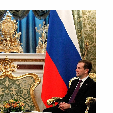
ть следующие материалы
2
13м
осударственного университета
4
к
ной системы
:
3