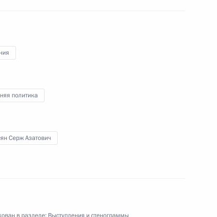
ния
к
ороны Анатолием Сердюковым
1
няя политика
ь
сян Серж Азатович
Президентом Армении Сержем
1
21м
ь
ован в разделе:
Выступления и стенограммы