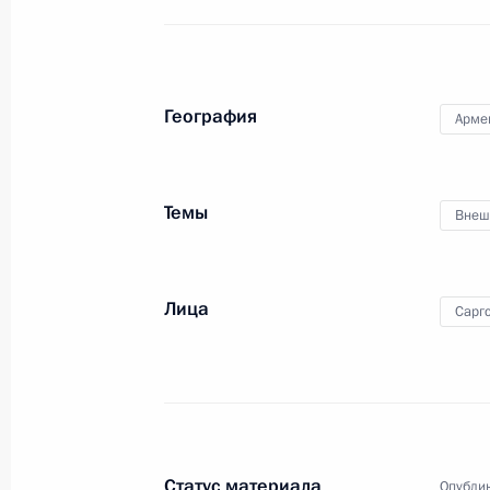
«Единая Россия»
25 октября 2011 года, 17:00
Ставрополь
География
Арме
24 октября 2011 года, понедельни
Рабочая встреча с Министром об
Темы
Внеш
24 октября 2011 года, 16:30
Москва, Кремл
Лица
Сарг
Совместная пресс-конференция с 
Саргсяном
24 октября 2011 года, 14:00
Москва, Кремл
Статус материала
Опублик