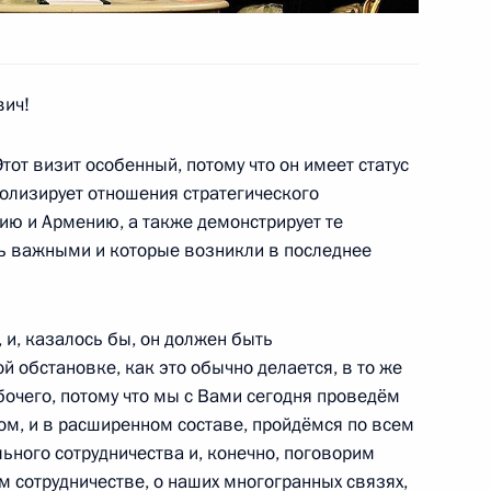
асть, Горки
ич!
 награды
11
35м
тот визит особенный, потому что он имеет статус
ь
волизирует отношения стратегического
ию и Армению, а также демонстрирует те
ь важными и которые возникли в последнее
е
и Мишлин Кальми-Ре
4
, и, казалось бы, он должен быть
асть, Горки
 обстановке, как это обычно делается, в то же
бочего, потому что мы с Вами сегодня проведём
м, и в расширенном составе, пройдёмся по всем
ьного сотрудничества и, конечно, поговорим
 сотрудничестве, о наших многогранных связях,