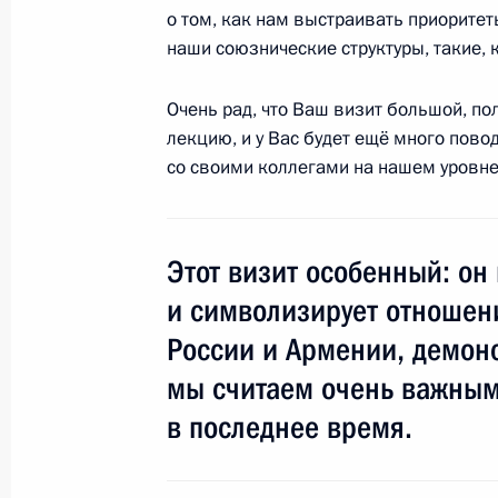
Встреча с молодыми учёными, инн
о том, как нам выстраивать приорите
и предпринимателями
наши союзнические структуры, такие, 
29 октября 2011 года, 16:30
Сколково
Очень рад, что Ваш визит большой, по
лекцию, и у Вас будет ещё много пово
со своими коллегами на нашем уровне
28 октября 2011 года, пятница
Большой театр вновь открылся пос
28 октября 2011 года, 19:30
Москва
Этот визит особенный: он 
и символизирует отношени
России и Армении, демонс
Заседание совета по созданию Ме
мы считаем очень важным
центра в России
в последнее время.
28 октября 2011 года, 15:00
Москва