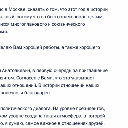
 в Москве, сказать о том, что этот год в истории
важный, потому что он был ознаменован целым
 в заседании, посвящённом
3
8м
ихся многопланового и союзнического
ионного Суда
ами.
ь
желаю Вам хорошей работы, а также хорошего
 Анатольевич, в первую очередь за приглашение
ан Хокфилд
зитом. Согласен с Вами, что это указывает
2
наших отношений. В истории отношений наших
 конечно, я благодарен.
олитического диалога. На уровне президентов,
ссии по модернизации
5
5м
ком уровне создана такая атмосфера, в которой
номики
о, я думаю, самое важное в отношениях друзей.