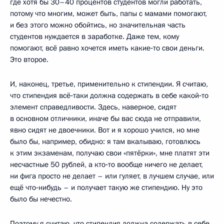
где хотя бы 30–40 процентов студентов могли работать,
потому что многим, может быть, папы с мамами помогают,
и без этого можно обойтись, но значительная часть
студентов нуждается в заработке. Даже тем, кому
помогают, всё равно хочется иметь какие‑то свои деньги.
Это второе.
И, наконец, третье, применительно к стипендии. Я считаю,
что стипендия всё‑таки должна содержать в себе какой‑то
элемент справедливости. Здесь, наверное, сидят
в основном отличники, иначе бы вас сюда не отправили,
явно сидят не двоечники. Вот и я хорошо учился, но мне
было бы, например, обидно: я там вкалываю, готовлюсь
к этим экзаменам, получаю свои «пятёрки», мне платят эти
несчастные 50 рублей, а кто‑то вообще ничего не делает,
ни фига просто не делает – или гуляет, в лучшем случае, или
ещё что‑нибудь – и получает такую же стипендию. Ну это
было бы нечестно.
Поэтому я считаю, что стипендия должна содержать в себе