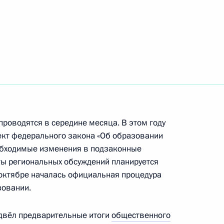
ть следующие материалы
тии Эдуардом Кокойты
1
роводятся в середине месяца. В этом году
ект федерального закона «Об образовании
еобходимые изменения в подзаконные
ты региональных обсуждений планируется
в октябре началась официальная процедура
 переговоров с Председателем
1
9м
зовании.
ны КНДР Ким Чен Иром
одвёл предварительные итоги
общественного