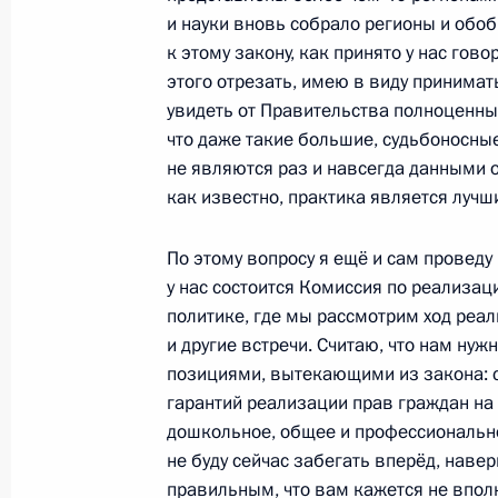
и науки вновь собрало регионы и обоб
к этому закону, как принято у нас гов
10 августа 2011 года, среда
этого отрезать, имею в виду принимат
увидеть от Правительства полноценный
Рабочая встреча с Министром свя
что даже такие большие, судьбоносные
Игорем Щёголевым
не являются раз и навсегда данными о
как известно, практика является луч
10 августа 2011 года, 10:30
Сочи
По этому вопросу я ещё и сам провед
у нас состоится Комиссия по реализа
9 августа 2011 года, вторник
политике, где мы рассмотрим ход реа
и другие встречи. Считаю, что нам ну
Встреча с Президентом Азербайдж
позициями, вытекающими из закона: с
9 августа 2011 года, 14:30
Сочи
гарантий реализации прав граждан на
дошкольное, общее и профессионально
не буду сейчас забегать вперёд, навер
8 августа 2011 года, понедельник
правильным, что вам кажется не впол