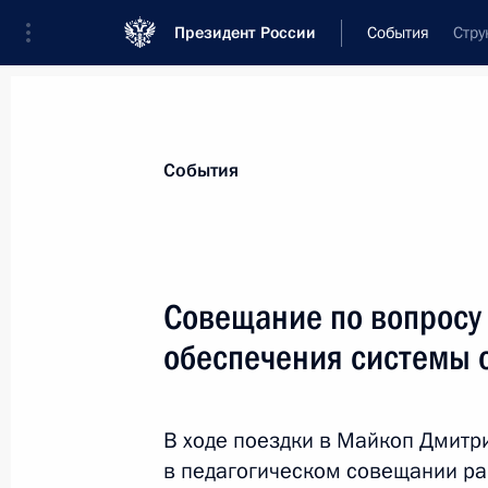
Президент России
События
Стру
Президент
Администрация
Государст
Новости
Стенограммы
Поездки
Те
События
Рубрикация материалов
Все материалы
Совещание по вопросу
Послания Федеральному Собранию
обеспечения системы 
Заявления по важнейшим вопросам
Совещания, заседания, рабочие встречи
В ходе поездки в Майкоп Дмитр
Речи и обращения
в педагогическом совещании ра