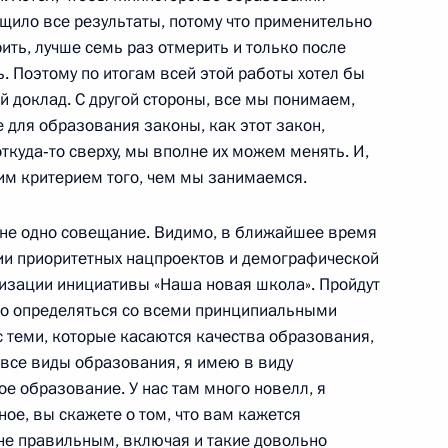
щило все результаты, потому что применительно
орить, лучше семь раз отмерить и только после
ь. Поэтому по итогам всей этой работы хотел бы
 доклад. С другой стороны, все мы понимаем,
зи и массовых коммуникаций
1
 для образования законы, как этот закон,
ткуда‑то сверху, мы вполне их можем менять. И,
шим критерием того, чем мы занимаемся.
у не одно совещание. Видимо, в ближайшее время
ции приоритетных нацпроектов и демографической
лизации инициативы «Наша новая школа». Пройдут
жно определяться со всеми принципиальными
ана Ильхамом Алиевым
3
 теми, которые касаются качества образования,
 все виды образования, я имею в виду
е образование. У нас там много новелл, я
ное, вы скажете о том, что вам кажется
не правильным, включая и такие довольно