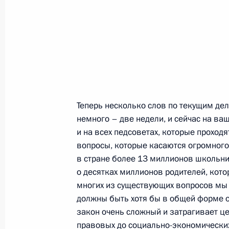
Рабочая встреча с главой Адыгеи 
18 августа 2011 года, 15:30
Майкоп
17 августа 2011 года, среда
Совещание по вопросам развития в
Теперь несколько слов по текущим дел
немного – две недели, и сейчас на ваш
17 августа 2011 года, 18:00
Астрахань
и на всех педсоветах, которые проходя
вопросы, которые касаются огромного 
в стране более 13 миллионов школьни
Рабочая встреча с губернатором А
о десятках миллионов родителей, кото
Александром Жилкиным
многих из существующих вопросов мы 
должны быть хотя бы в общей форме о
17 августа 2011 года, 17:00
Астрахань
закон очень сложный и затрагивает ц
правовых до социально-экономических