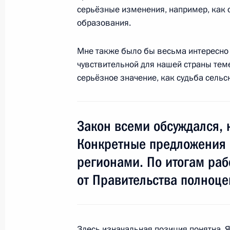
серьёзные изменения, например, как 
Встреча с работниками агропромы
образования.
8 августа 2011 года, 17:00
Краснодар
Мне также было бы весьма интересно 
чувствительной для нашей страны теме
серьёзное значение, как судьба сель
Выступление на торжественном ме
празднику «Урожай-2011»
8 августа 2011 года, 16:00
Краснодар
Закон всеми обсуждался, 
Конкретные предложения 
регионами. По итогам раб
Награждение отдельной бригады 
орденом Жукова
от Правительства полноце
8 августа 2011 года, 14:00
Краснодарский к
Здесь изначальная позиция понятна. Я 