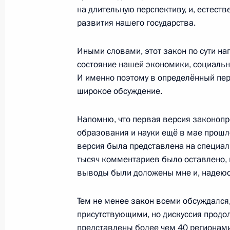
на длительную перспективу, и, естеств
15 августа 2011 года, понедельник
развития нашего государства.
Рабочая встреча с мэром Москвы 
Иными словами, этот закон по сути на
15 августа 2011 года, 17:00
Сочи
состояние нашей экономики, социально
И именно поэтому в определённый пер
широкое обсуждение.
Встреча с председателем правлени
Алексеем Миллером
Напомню, что первая версия законоп
образования и науки ещё в мае прошло
15 августа 2011 года, 16:00
Сочи
версия была представлена на специал
тысяч комментариев было оставлено, 
выводы были доложены мне и, надеюсь
11 августа 2011 года, четверг
Тем не менее закон всеми обсуждался,
Встреча с Президентом Украины В
присутствующими, но дискуссия прод
11 августа 2011 года, 13:45
Сочи
представлены более чем 40 регионами