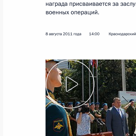
награда присваивается за заслу
военных операций.
26 августа 2011 года
Видео, 5 мин.
8 августа 2011 года
14:00
Краснодарский
Совещание по вопросам
развития водного хозяйства