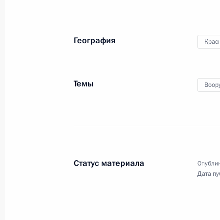
бригады спецназа
Минобороны орденом
Жукова
География
Крас
8 августа 2011 года
Видео, 5 мин.
Темы
Воор
Статус материала
Опублик
Дата пу