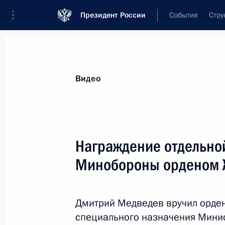
Президент России
События
Стру
Видеозаписи
Фотографии
Аудиозапи
Все материалы
Выступления
Совещан
Видео
Показа
Награждение отдельно
Минобороны орденом 
Встреча с членами
студенческой сборной
Дмитрий Медведев вручил орден
России
специального назначения Минис