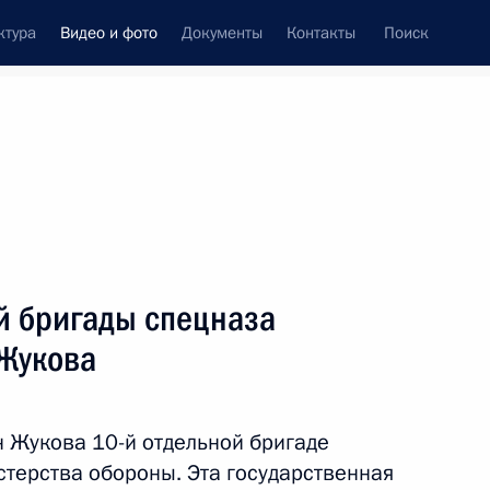
ктура
Видео и фото
Документы
Контакты
Поиск
си
ия, встречи
Встречи со СМИ
август, 2011
ть следующие материалы
й бригады спецназа
Жукова
Совещание по вопросу
законодательного
 Жукова 10-й отдельной бригаде
обеспечения системы
терства обороны. Эта государственная