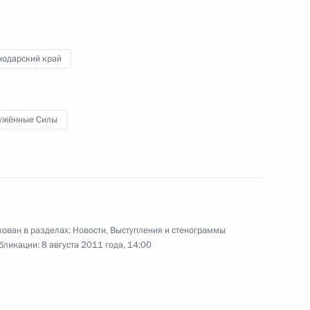
Медведева
нодарский край
5 августа 2011 года
Видео, 56 мин.
ужённые Силы
ован в разделах:
Новости
,
Выступления и стенограммы
бликации:
8 августа 2011 года, 14:00