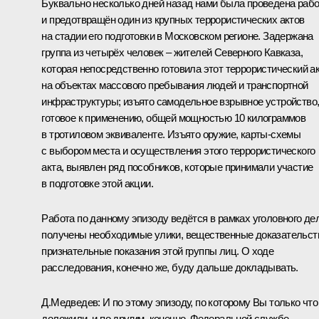
Буквально несколько дней назад нами была проведена раб
и предотвращён один из крупных террористических актов
на стадии его подготовки в Московском регионе. Задержана
группа из четырёх человек – жителей Северного Кавказа,
которая непосредственно готовила этот террористический а
на объектах массового пребывания людей и транспортной
инфраструктуры; изъято самодельное взрывное устройство
готовое к применению, общей мощностью 10 килограммов
в тротиловом эквиваленте. Изъято оружие, карты-схемы
с выбором места и осуществления этого террористического
акта, выявлен ряд пособников, которые принимали участие
в подготовке этой акции.
Работа по данному эпизоду ведётся в рамках уголовного де
получены необходимые улики,
вещественные доказательст
признательные показания этой группы лиц. О ходе
расследования, конечно же, буду дальше докладывать.
Д.Медведев:
И по этому эпизоду, по которому Вы только что
доложили, и по другим, конечно, Федеральной службе