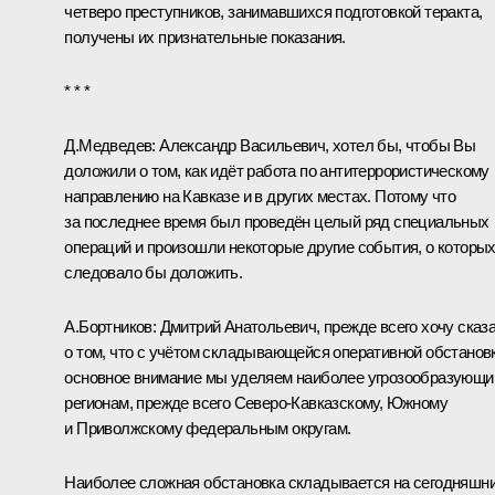
четверо преступников, занимавшихся подготовкой теракта,
получены их признательные показания.
* * *
Д.Медведев:
Александр Васильевич, хотел бы, чтобы Вы
доложили о том, как идёт работа по антитеррористическому
направлению на Кавказе и в других местах. Потому что
за последнее время был проведён целый ряд специальных
операций и произошли некоторые другие события, о которы
следовало бы доложить.
А.Бортников
:
Дмитрий Анатольевич, прежде всего хочу сказ
о том, что с учётом складывающейся оперативной обстанов
основное внимание мы уделяем наиболее угрозообразующ
регионам, прежде всего Северо-Кавказскому, Южному
и Приволжскому федеральным округам.
Наиболее сложная обстановка складывается на сегодняшн