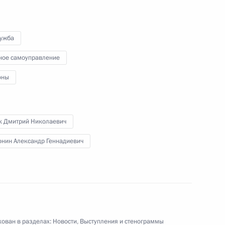
я поручений Президента
3
4м
лужба
, Горки
ное самоуправление
оны
фтиями России
3
9м
к Дмитрий Николаевич
онин Александр Геннадиевич
резидентом Кабардино-
1
ован в разделах:
Новости
,
Выступления и стенограммы