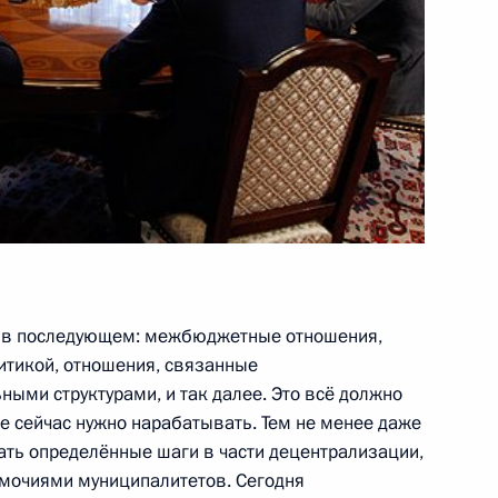
есть выпускников военных
4
7м
е дело» Михаилом Прохоровым
1
ть, Горки
т в последующем: межбюджетные отношения,
итикой, отношения, связанные
ыми структурами, и так далее. Это всё должно
ции и технологическому
5
9м
е сейчас нужно нарабатывать. Тем не менее даже
лать определённые шаги в части децентрализации,
ть, Горки
омочиями муниципалитетов. Сегодня