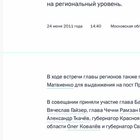
на региональный уровень.
Показа
24 июня 2011 года
14:40
Московская обл
Встреча с участниками Всероссийс
образовательного форума «Селиге
7 июля 2011 года, 14:00
Московская область
В ходе встречи главы регионов также
Матвиенко
для выдвижения на пост П
6 июля 2011 года, среда
В совещании приняли участие глава 
Рабочая встреча с вице-премьера
Вячеслав Гайзер
, глава Чечни
Рамзан
и Александром Хлопониным
Александр Ткачёв
, губернатор Красно
6 июля 2011 года, 16:00
Московская область
области
Олег Ковалёв
и губернатор С