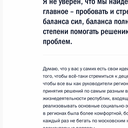
Я не уверен, что мы найд
главное – пробовать и стр
Заседание Совета по развитию гр
баланса сил, баланса по
и правам человека
степени помогать решени
5 июля 2011 года, 15:45
Нальчик
проблем.
4 июля 2011 года, понедельник
Дмитрий Медведев встретился с уч
Думаю, что у вас у самих есть свои ид
Россия – НАТО
того, чтобы всё‑таки стремиться к де
чтобы все вы как руководители регио
4 июля 2011 года, 17:00
Сочи
принятия решений по самым разным в
жизнедеятельности республик, входящи
реализовывать основные социально-эк
Встреча с Президентом ЮАР Джей
в регионах была более комфортной, б
каждый раз не бегать по московским к
4 июля 2011 года, 14:15
Сочи