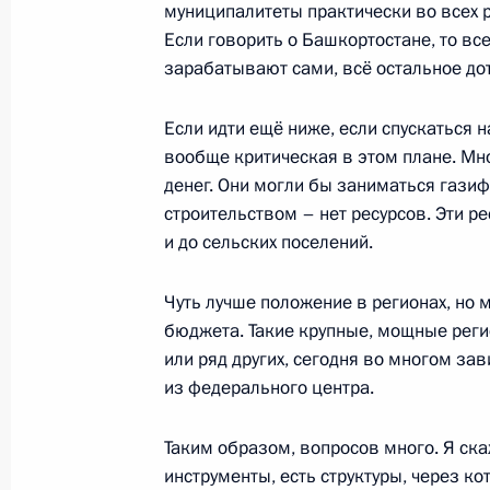
муниципалитеты практически во всех 
Если говорить о Башкортостане, то в
зарабатывают сами, всё остальное до
25 июня 2011 года, суббота
Рабочая встреча с главой Республи
Если идти ещё ниже, если спускаться н
Миннихановым
вообще критическая в этом плане. Мног
денег. Они могли бы заниматься гази
25 июня 2011 года, 17:00
Казань
строительством – нет ресурсов. Эти р
и до сельских поселений.
Совместное заседание Совета по р
Чуть лучше положение в регионах, но
и спорта и Фонда поддержки олим
бюджета. Такие крупные, мощные реги
или ряд других, сегодня во многом зав
25 июня 2011 года, 15:50
Казань
из федерального центра.
Таким образом, вопросов много. Я скаж
Поздравление с национальным пр
инструменты, есть структуры, через к