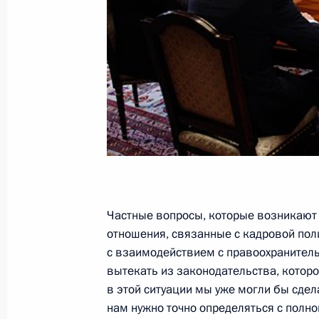
Торжественный приём в Кремле в ч
академий и университетов
28 июня 2011 года, 14:00
27 июня 2011 года, понедельник
Встреча с лидером партии «Право
27 июня 2011 года, 15:45
Московская облас
Частные вопросы, которые возникаю
отношения, связанные с кадровой пол
с взаимодействием с правоохранительн
Заседание Комиссии по модерниза
вытекать из законодательства, которо
развитию экономики России
в этой ситуации мы уже могли бы сде
27 июня 2011 года, 14:50
Московская облас
нам нужно точно определяться с полн