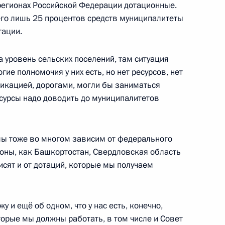
регионах Российской Федерации дотационные.
сего лишь 25 процентов средств муниципалитеты
тации.
ки Татарстан Рустамом
1
а уровень сельских поселений, там ситуация
ие полномочия у них есть, но нет ресурсов, нет
фикацией, дорогами, могли бы заниматься
есурсы надо доводить до муниципалитетов
азвитию физической культуры
4
13м
 мы тоже во многом зависим от федерального
пийцев России
оны, как Башкортостан, Свердловская область
исят и от дотаций, которые мы получаем
у и ещё об одном, что у нас есть, конечно,
аздником Сабантуй
1
оторые мы должны работать, в том числе и Совет