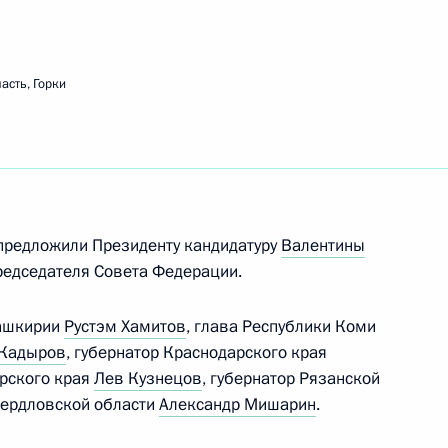
ть следующие материалы
асть, Горки
кого молодёжного
8
р»
, Горки
 предложили Президенту кандидатуру
Валентины
редседателя Совета Федерации.
Башкирии
Рустэм Хамитов
, глава Республики Коми
ми Дмитрием Козаком
1
 Кадыров
, губернатор Краснодарского края
ярского края
Лев Кузнецов
, губернатор Рязанской
, Горки
вердловской области
Александр Мишарин
.