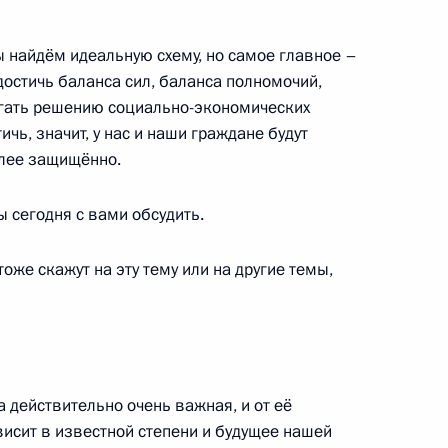
мы найдём идеальную схему, но самое главное –
достичь баланса сил, баланса полномочий,
гать решению социально-экономических
ого судна «Командор»
5
чь, значит, у нас и наши граждане будут
олее защищённо.
бы сегодня с вами обсудить.
и к проведению «Недели
1
16м
оже скажут на эту тему или на другие темы,
ов Русский
 действительно очень важная, и от её
висит в известной степени и будущее нашей
жетное послание на 2012–
6
15м