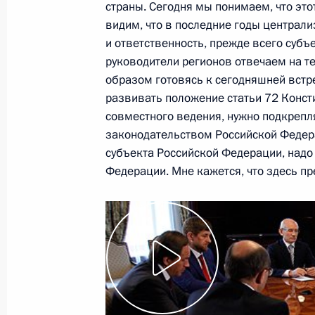
страны. Сегодня мы понимаем, что это
2014 годы
видим, что в последние годы централи
29 июня 2011 года, 13:30
Московская облас
и ответственность, прежде всего субъ
руководители регионов отвечаем на т
образом готовясь к сегодняшней встр
развивать положение статьи 72 Конст
28 июня 2011 года, вторник
совместного ведения, нужно подкрепл
Рабочая встреча с губернатором С
законодательством Российской Федера
Матвиенко
субъекта Российской Федерации, надо
Федерации. Мне кажется, что здесь пр
28 июня 2011 года, 16:00
Москва, Кремль
Вручены премии Президента России
культуры за 2010 год
28 июня 2011 года, 14:40
Москва, Кремль