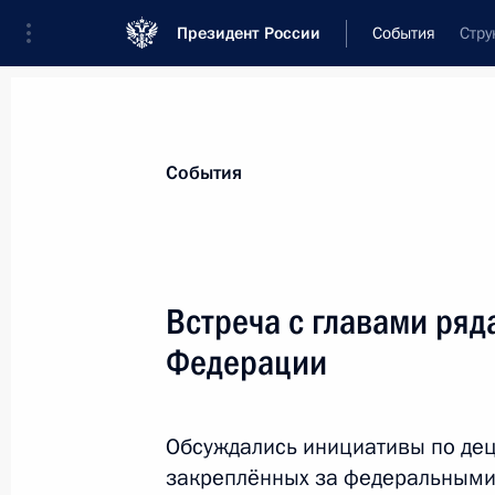
Президент России
События
Стру
Президент
Администрация
Государст
Новости
Стенограммы
Поездки
Те
События
Рубрикация материалов
Все материалы
Встреча с главами ряд
Послания Федеральному Собранию
Федерации
Заявления по важнейшим вопросам
Совещания, заседания, рабочие встречи
Обсуждались инициативы по дец
Речи и обращения
закреплённых за федеральными 