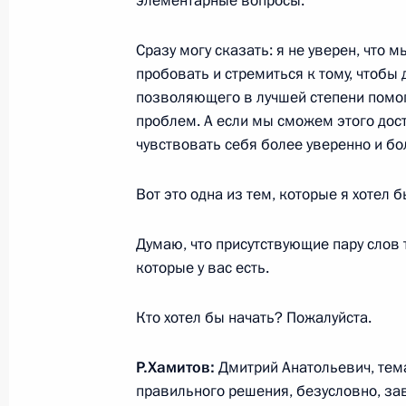
элементарные вопросы.
Сразу могу сказать: я не уверен, что 
30 июня 2011 года, четверг
пробовать и стремиться к тому, чтобы 
позволяющего в лучшей степени помо
Посещение пограничного патрульн
проблем. А если мы сможем этого дости
30 июня 2011 года, 16:30
Владивосток
чувствовать себя более уверенно и б
Вот это одна из тем, которые я хотел 
Совещание по вопросам подготовк
саммита АТЭС»
Думаю, что присутствующие пару слов т
которые у вас есть.
30 июня 2011 года, 12:00
Владивосток, остр
Кто хотел бы начать? Пожалуйста.
29 июня 2011 года, среда
Р.Хамитов:
Дмитрий Анатольевич, тема
правильного решения, безусловно, за
Дмитрий Медведев представил Бюд