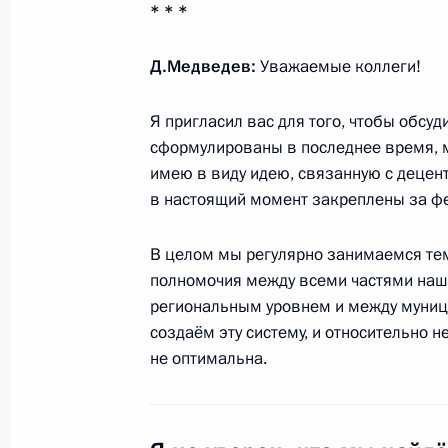
* * *
Совещание по вопросам исполнени
Д.Медведев:
Уважаемые коллеги!
6 июля 2011 года, 14:00
Московская область
Я пригласил вас для того, чтобы обс
сформулированы в последнее время, м
5 июля 2011 года, вторник
имею в виду идею, связанную с децен
в настоящий момент закреплены за ф
Дмитрий Медведев встретился с му
5 июля 2011 года, 19:00
Нальчик
В целом мы регулярно занимаемся тем
полномочия между всеми частями наш
региональным уровнем и между муници
создаём эту систему, и относительно не
Дмитрий Медведев встретился с П
не оптимальна.
Балкарии Арсеном Каноковым
5 июля 2011 года, 18:30
Нальчик