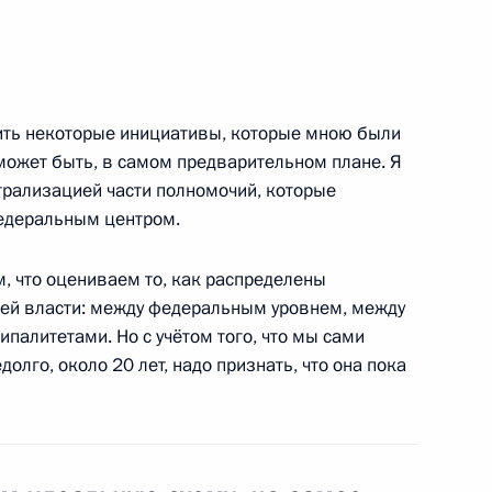
я поручений Президента
3
4м
, Горки
удить некоторые инициативы, которые мною были
ожет быть, в самом предварительном плане. Я
трализацией части полномочий, которые
едеральным центром.
фтиями России
3
9м
, что оцениваем то, как распределены
ей власти: между федеральным уровнем, между
палитетами. Но с учётом того, что мы сами
долго, около 20 лет, надо признать, что она пока
резидентом Кабардино-
1