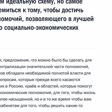
ём идеальную схему, но самое
емиться к тому, чтобы достичь
ажданского общества
2
6м
лномочий, позволяющего в лучшей
ю социально-экономических
астниками заседания Совета
еи, предложения, что можно было бы сделать для
5
3м
централизации значительной части полномочий,
нов обладали необходимой полнотой власти для
опросам, которые прежде всего касаются
х в Россию, краёв и областей, которые помогут
ономические полномочия, для того, чтобы жизнь
кобом Зумой
олее насыщенной, но и в то же время чтобы вам
2
абинетам для того, чтобы решить какие‑то