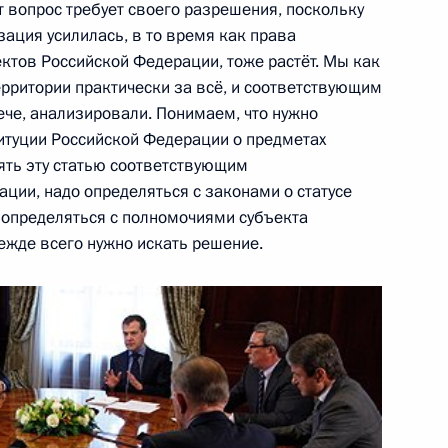
т вопрос требует своего разрешения, поскольку
зация усилилась, в то время как права
ть, Горки
ектов Российской Федерации, тоже растёт. Мы как
ерритории практически за всё, и соответствующим
ече, анализировали. Понимаем, что нужно
итуции Российской Федерации о предметах
ять эту статью соответствующим
анкт-Петербурга Валентиной
1
ции, надо определяться с законами о статусе
 определяться с полномочиями субъекта
ежде всего нужно искать решение.
 для молодых деятелей
4
12м