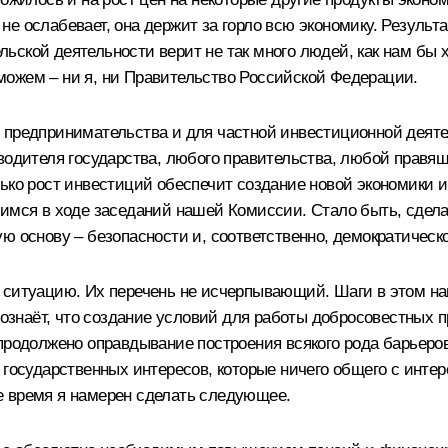
е ослабевает, она держит за горло всю экономику. Результа
ской деятельности верит не так много людей, как нам бы х
ожем – ни я, ни Правительство Российской Федерации.
 предпринимательства и для частной инвестиционной деят
водителя государства, любого правительства, любой правящ
лько рост инвестиций обеспечит создание новой экономики 
тимся в ходе заседаний нашей Комиссии. Стало быть, сдела
ю основу – безопасности и, соответственно, демократическ
 ситуацию. Их перечень не исчерпывающий. Шаги в этом нап
осознаёт, что создание условий для работы добросовестных
 продолжено оправдывание построения всякого рода барьеро
 государственных интересов, которые ничего общего с инте
е время я намерен сделать следующее.