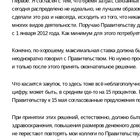
Первое. Я согласен с тем, что бремя затрат, связан
сегодня распределено не идеально, не лучшим образом
сделали это раз и навсегда, исходить из того, что ни
многих видов деятельности. Поручаю Правительству 
с 1 января 2012 года. Как минимум для этого потребу
Конечно, по‑хорошему, максимальная ставка должна быт
неоднократно говорил с Правительством. Но нужно про
и только после этого принять окончательное решение.
Что касается закупок, то здесь тоже всё неблагополу
цифру, может быть, в среднем где‑то на 15 процентов
Правительству к 15 мая согласованные предложения по
При принятии этих решений, естественно, должно быт
здравоохранения, повышения размеров денежного дово
не перестают повторять мои коллеги по Правительству