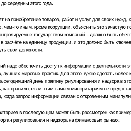
до середины этого года.
т на приобретение товаров, работ и услуг для своих нужд, 
ю, чем‑то иным, кроме коррупции, объяснить это зачастую 
 контролируемых государством компаний – должно быть обе
т в расчёте на единицу продукции, и это должно быть клю
нуть свои должности.
й надо обеспечить доступ к информации о деятельности эт
 лучших мировых практик. Для этого нужно сделать более 
сегодняшний день практику регулирования и надзора в это
ь, как правило, если этим самым миноритариям не предостав
аев, когда запрос информации связан с откровенным манипул
итариев в последующем может быть рассмотрен как пример
 орган регулирования и надзора на финансовых рынках.