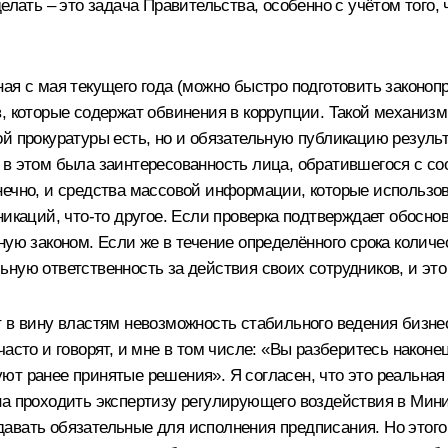
елать – это задача Правительства, особенно с учётом того, 
ная с мая текущего года (можно быстро подготовить законо
, которые содержат обвинения в коррупции. Такой механизм
ой прокуратуры есть, но и обязательную публикацию резуль
 в этом была заинтересованность лица, обратившегося с 
ечно, и средства массовой информации, которые использова
никаций, что‑то другое. Если проверка подтверждает обосн
ную законом. Если же в течение определённого срока колич
ную ответственность за действия своих сотрудников, и это 
т в вину властям невозможность стабильного ведения бизн
асто и говорят, и мне в том числе: «Вы разберитесь наконе
т ранее принятые решения». Я согласен, что это реальная 
а проходить экспертизу регулирующего воздействия в Минис
авать обязательные для исполнения предписания. Но этог