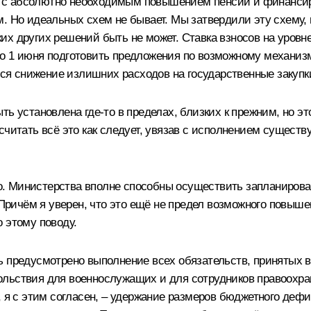
ных с абсолютно необходимым повышением пенсий и финанси
. Но идеальных схем не бывает. Мы затвердили эту схему, н
каких других решений быть не может. Ставка взносов на уров
до 1 июня подготовить предложения по возможному механиз
ется снижение излишних расходов на государственные закуп
ь установлена где‑то в пределах, близких к прежним, но это
считать всё это как следует, увязав с исполнением сущест
чно. Министерства вполне способны осуществить запланиров
. Причём я уверен, что это ещё не предел возможного повы
 этому поводу.
ь предусмотрено выполнение всех обязательств, принятых 
льствия для военнослужащих и для сотрудников правоохрани
, я с этим согласен, – удержание размеров бюджетного де