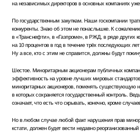
на независимых директоров в основных компаниях уже 
По государственным закупкам. Наши госкомпании тратя
конкуренты. Знаю об этом не понаслышке. К сожалени
в «Транснефти», в «Газпроме», в РЖД, в ряде других
на 10 процентов в год в течение трёх последующих ле
Ну а все, кто с этим не справится, должны будут поки
Шестое. Миноритарным акционерам публичных компани
эффективность на уровне лучших мировых стандартов,
миноритарных акционеров, поменять существующую на 
в которых сохраняется государственный контроль. Вед
означает, что есть что скрывать, конечно, кроме случ
Но в любом случае любой факт нарушения прав минор
кстати, должен будет вести недавно реорганизованный