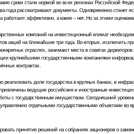
акие сроки стали нормой во всех регионах Российской Федера
два года рассматривают документы. Одновременно станет ясн
а работают эффективно, а какие – нет. Но за этими оценка
дарственных компаний на инвестиционный климат необходим
тов акций на ближайшие три года. Во‑вторых, исключить пр
в конкретных отраслях, занимают места в советах директоро
кации крупнейшими государственными компаниями информац
ённых контрактах.
о реализовать доли государства в крупных банках, в инфрас
 привлечены ведущие российские и иностранные инвестици
аботы с государственным имуществом. Сегодняшний уровень
о управлению отдельными государственными объектами во в
ировать принятие решений на собраниях акционеров о заме