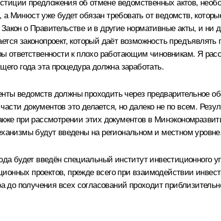
стиции предложения об отмене ведомственных актов, необ
 а Минюст уже будет обязан требовать от ведомств, которы
Закон о Правительстве и в другие нормативные акты, и ни 
ется законопроект, который даёт возможность предъявлять 
ры ответственности к плохо работающим чиновникам. Я расс
ущего года эта процедура должна заработать.
енты ведомств должны проходить через предварительное о
асти документов это делается, но далеко не по всем. Резу
также при рассмотрении этих документов в Минэкономразви
механизмы будут введены на региональном и местном уровне
года будет введён специальный институт инвестиционного уп
ионных проектов, прежде всего при взаимодействии инвест
ора до получения всех согласований проходит приблизительн