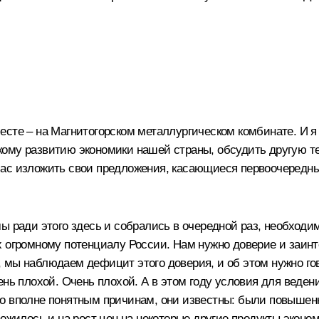
есте – на Магнитогорском металлургическом комбинате. И я
ому развитию экономики нашей страны, обсудить другую те
час изложить свои предложения, касающиеся первоочередн
ы ради этого здесь и собрались в очередной раз, необходи
х огромному потенциалу России. Нам нужно доверие и заинт
 мы наблюдаем дефицит этого доверия, и об этом нужно гов
ень плохой. Очень плохой. А в этом году условия для веде
по вполне понятным причинам, они известны: были повышен
ложилось и на рост цен на некоторые другие продукты эконо