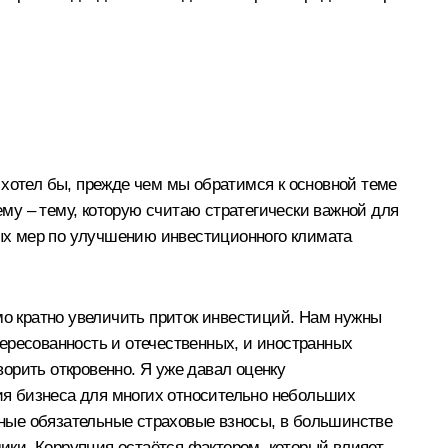
 хотел бы, прежде чем мы обратимся к основной теме
му – тему, которую считаю стратегически важной для
ых мер по улучшению инвестиционного климата
мо кратно увеличить приток инвестиций. Нам нужны
ересованность и отечественных, и иностранных
орить откровенно. Я уже давал оценку
ния бизнеса для многих относительно небольших
ные обязательные страховые взносы, в большинстве
мики. Коррупция остаётся фактором, который влияет