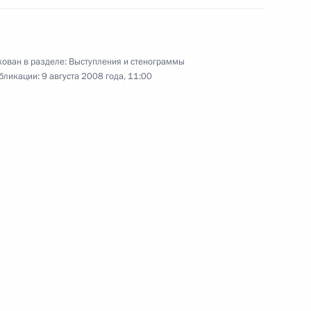
с председателем Следственного
й
комитета при прокуратуре РФ
Александром Бастрыкиным
ован в разделе:
Выступления и стенограммы
10 августа 2008 года
Видео, 4 мин.
бликации:
9 августа 2008 года, 11:00