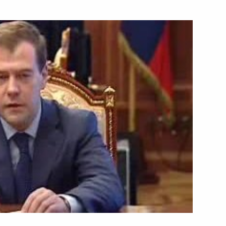
13 августа 2008 года
Видео, 7 мин.
Встреча с Министром обороны
м
Анатолием Сердюковым
и начальником Генерального