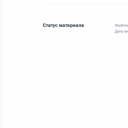
с руководством партий,
представленных в Государственно
Думе
Статус материала
Опублик
11 августа 2008 года
Видео, 7 мин.
Дата пу