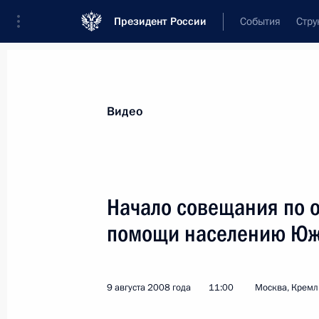
Президент России
События
Стру
Видеозаписи
Фотографии
Аудиозапи
Все материалы
Выступления
Совещан
Видео
Показа
Начало совещания по 
помощи населению Юж
Встреча с Президентом Южной
Осетии Эдуардом Кокойты
и Президентом Абхазии Сергеем
9 августа 2008 года
11:00
Москва, Кремл
Багапшем