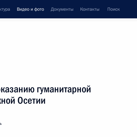
ктура
Видео и фото
Документы
Контакты
Поиск
си
ия, встречи
Встречи со СМИ
август, 2008
ть следующие материалы
оказанию гуманитарной
ной Осетии
Начало совещания по вопросу
формирования проекта
федерального бюджета на 2009 год
ь
и на плановый период 2010
и 2011 годов