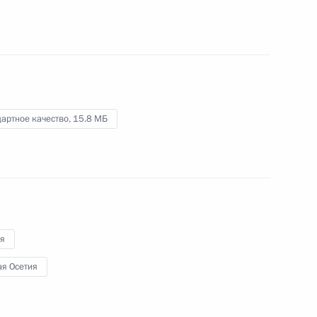
штаба Николаем Макаровым
12 августа 2008 года
Видео, 1 мин.
артное качество,
15.8 МБ
ия
я Осетия
Начало рабочей встречи