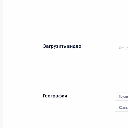
Франции Николя Саркози
12 августа 2008 года
Видео, 31 мин.
Загрузить видео
Станд
География
Груз
Южна
Вступительное слово на встрече