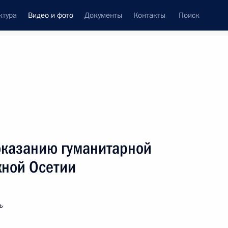
ктура
Видео и фото
Документы
Контакты
Поиск
си
ия, встречи
Встречи со СМИ
август, 2008
ть следующие материалы
оказанию гуманитарной
ной Осетии
Встреча с Министром обороны
м
Анатолием Сердюковым
и начальником Генерального
ь
штаба Николаем Макаровым