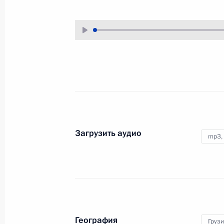
12 августа 2008 года
Аудио, 31 мин.
Вступительное слово на встрече
с руководством партий,
представленных в Государственно
Думе
11 августа 2008 года
Аудио, 7 мин.
Загрузить аудио
mp3,
Начало рабочей встречи
с Председателем
Правительства Владимиром
География
Груз