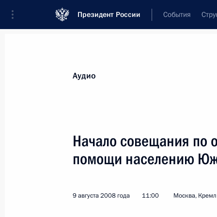
Президент России
События
Стру
Видеозаписи
Фотографии
Аудиозапи
Все материалы
Выступления
Совещан
Аудио
Показа
Начало совещания по 
помощи населению Юж
Заявления для прессы и ответы
на вопросы журналистов по итога
переговоров с Президентом
9 августа 2008 года
11:00
Москва, Кремл
Франции Николя Саркози