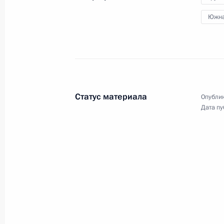
Путиным
Южна
10 августа 2008 года
Аудио, 7 мин.
Заявление в связи
с ситуацией в Южной Осетии
Статус материала
Опублик
Дата пу
8 августа 2008 года
Аудио, 2 мин.
Вступительное слово
на совещании по вопросам
защиты прав собственности