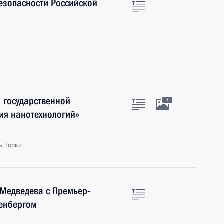
езопасности Российской
 государственной
1
ия нанотехнологий»
, Горки
 Медведева с Премьер-
енбергом