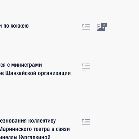
и по хоккею
2
ся с министрами
нов Шанхайской организации
езнования коллективу
Мариинского театра в связи
Нинеллы Кургапкиной