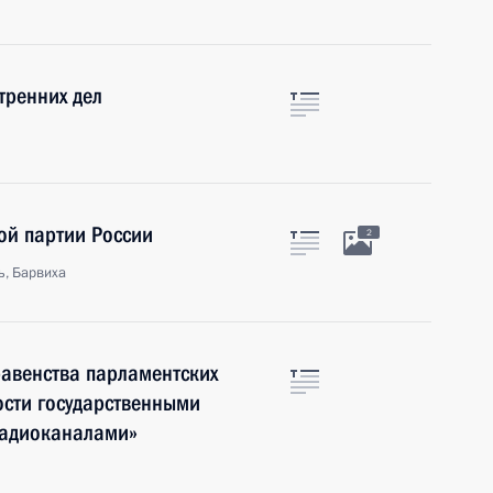
тренних дел
ой партии России
2
ь, Барвиха
авенства парламентских
ости государственными
радиоканалами»