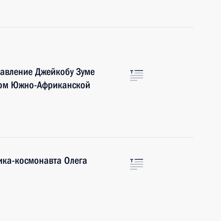
авление Джейкобу Зуме
том Южно-Африканской
ика-космонавта Олега