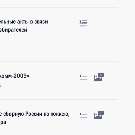
льные акты в связи
збирателей
окомм-2009»
5
р
 сборную России по хоккею,
1
ира