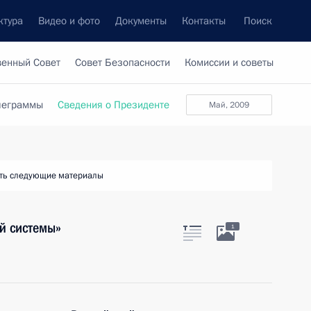
ктура
Видео и фото
Документы
Контакты
Поиск
венный Совет
Совет Безопасности
Комиссии и советы
леграммы
Сведения о Президенте
май, 2009
ть следующие материалы
й системы»
1