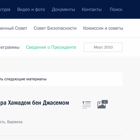
ктура
Видео и фото
Документы
Контакты
Поиск
венный Совет
Совет Безопасности
Комиссии и советы
леграммы
Сведения о Президенте
март, 2010
ть следующие материалы
ара Хамадом бен Джасемом
1
сть, Барвиха