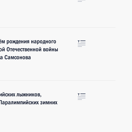
ём рождения народного
ой Отечественной войны
та Самсонова
ийских лыжников,
 Паралимпийских зимних