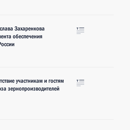
слава Захаренкова
мента обеспечения
России
ствие участникам и гостям
юза зернопроизводителей