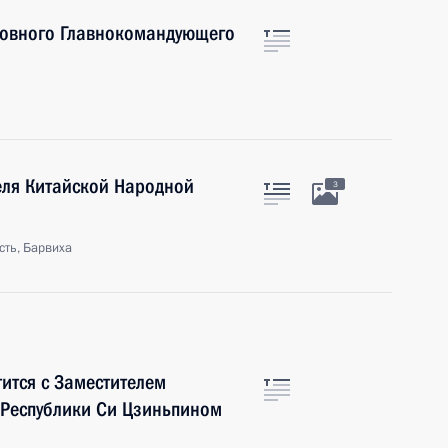
ховного Главнокомандующего
еля Китайской Народной
3
сть, Барвиха
ится с Заместителем
 Республики Си Цзиньпином