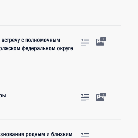
 встречу с полномочным
1
волжском федеральном округе
оры
8
езнования родным и близким