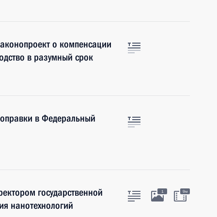
законопроект о компенсации
одство в разумный срок
поправки в Федеральный
ректором государственной
1
9м
ия нанотехнологий