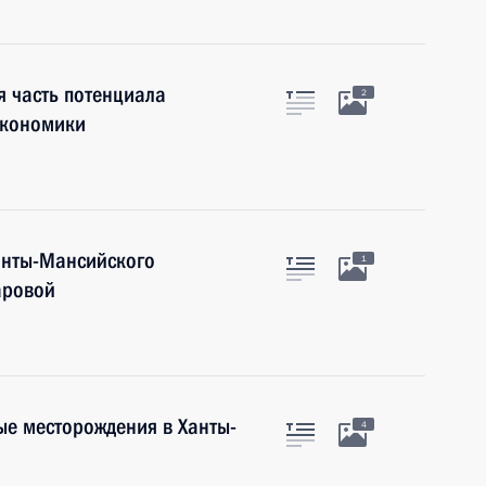
я часть потенциала
2
экономики
анты-Мансийского
1
аровой
ые месторождения в Ханты-
4