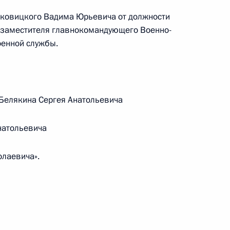
лковицкого Вадима Юрьевича от должности
о заместителя главнокомандующего Военно-
оенной службы.
ьные акты, касающиеся
дов Вооружённых Сил
Белякина Сергея Анатольевича
натольевича
олаевича».
одекс