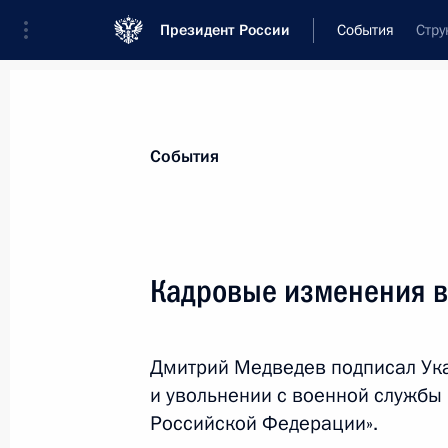
Президент России
События
Стру
Президент
Администрация
Государст
Новости
Стенограммы
Поездки
Те
События
Показа
Кадровые изменения в
10 апреля 2011 года, воскресенье
Дмитрий Медведев подписал Ука
Внесены изменения в отдельные з
и увольнении с военной служб
Российской Федерации
Российской Федерации».
10 апреля 2011 года, 10:40