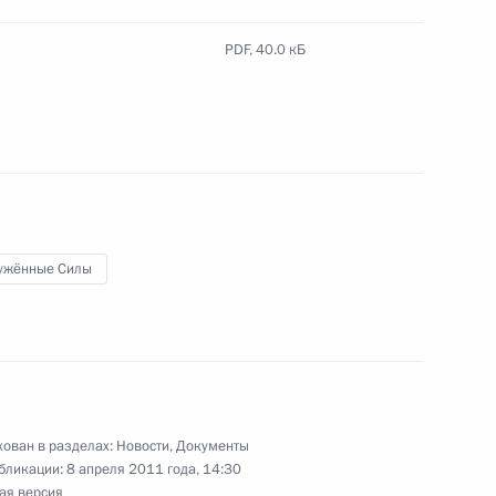
ганов внутренних дел
PDF,
40.0 кБ
 Совета Безопасности
1
ть, Горки
ужённые Силы
лями финансовых средств,
7
4м
ьных проектов
ть, Горки
ован в разделах:
Новости
,
Документы
бликации:
8 апреля 2011 года, 14:30
х Силах
ая версия