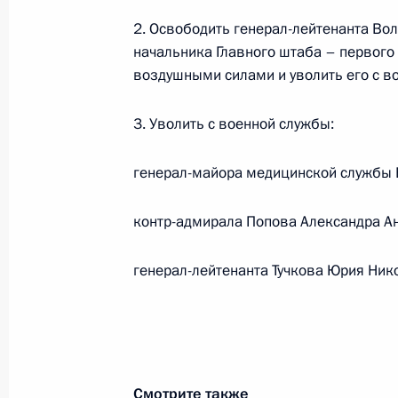
путей
2. Освободить генерал-лейтенанта Во
9 апреля 2011 года, 10:30
начальника Главного штаба – первог
воздушными силами и уволить его с в
Внесены изменения в законодател
3. Уволить с военной службы:
обеспечения полётов воздушных су
и внутренних войск МВД
генерал-майора медицинской службы 
9 апреля 2011 года, 10:15
контр-адмирала Попова Александра А
генерал-лейтенанта Тучкова Юрия Ник
Внесены изменения в Воздушный к
9 апреля 2011 года, 10:00
8 апреля 2011 года, пятница
Смотрите также