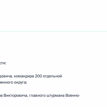
драх» и «Об оружии»
О проведении салюта в День
сти:
довича, командира 200 отдельной
енного округа;
еннего водного транспорта,
а Викторовича, главного штурмана Военно-
ия инфраструктуры водных