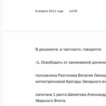
8 апреля 2011 года
14:30
Внесены изменения в законы «О не
10 апреля 2011 года, 10:30
9 апреля 2011 года, суббота
В документе, в частности, говорится:
Дмитрий Медведев подписал Указ «
«1. Освободить от занимаемой должно
космонавтики»
9 апреля 2011 года, 14:50
полковника Разгонова Виталия Леони
мотострелковой бригады Западного во
Внесены изменения в Кодекс внутр
капитана 1 ранга Шеметова Александр
касающиеся вопросов использован
Морского Флота.