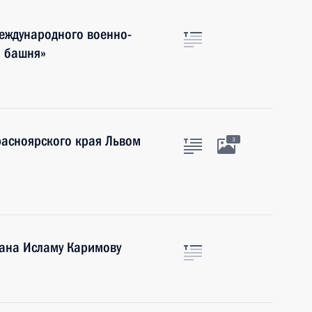
международного военно-
я башня»
расноярского края Львом
3
тана Исламу Каримову