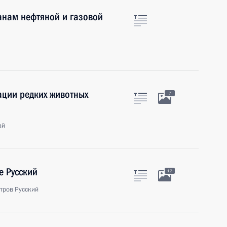
анам нефтяной и газовой
ации редких животных
7
ай
е Русский
12
стров Русский