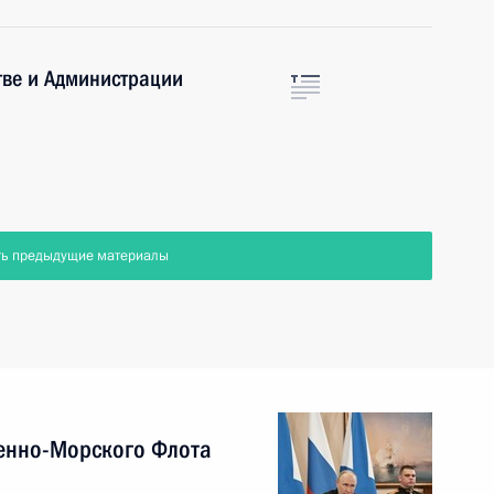
тве и Администрации
ть предыдущие материалы
енно-Морского Флота