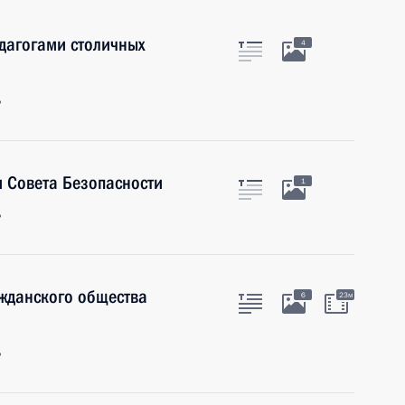
дагогами столичных
4
ь
 Совета Безопасности
1
ь
ажданского общества
6
23м
ь