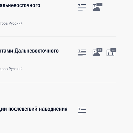
альневосточного
4
стров Русский
ентами Дальневосточного
10
7м
стров Русский
ции последствий наводнения