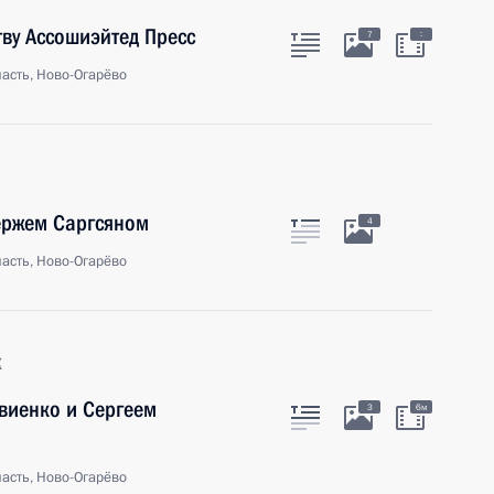
тву Ассошиэйтед Пресс
:
7
асть, Ново-Огарёво
ержем Саргсяном
4
асть, Ново-Огарёво
к
виенко и Сергеем
3
6м
асть, Ново-Огарёво