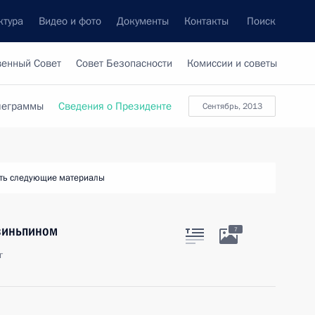
ктура
Видео и фото
Документы
Контакты
Поиск
венный Совет
Совет Безопасности
Комиссии и советы
леграммы
Сведения о Президенте
сентябрь, 2013
ть следующие материалы
Цзиньпином
7
г