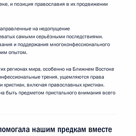
еке, и позиция православия в их продвижении
ом Таджикистана Эмомали
 направленные на недопущение
еватых самыми серьёзными последствиями.
вания и поддержания многоконфессионального
оим опытом.
огих регионах мира, особенно на Ближнем Востоке
2
онфессиональные трения, ущемляются права
и христиан, включая православных христиан.
жна быть предметом пристального внимания всего
 службы по финансовым
 помогала нашим предкам вместе