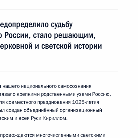
жилищной политике
едопределило судьбу
 России, стало решающим,
ерковной и светской истории
ии Джорджо Наполитано
ля нашего национального самосознания
 по охране амурских тигров
связало крепкими родственными узами Россию,
для совместного празднования 1025-летия
был создан объединённый организационный
вским и всея Руси Кириллом.
сопровождаются многочисленными светскими