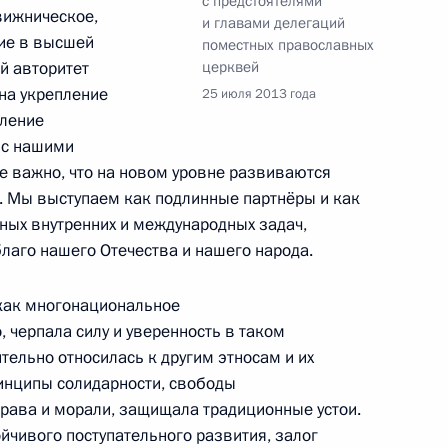
с предстоятелями
вижническое,
и главами делегаций
я Руси
ние в высшей
поместных православных
19
й авторитет
церквей
на укрепление
25 июля 2013 года
вление
 с нашими
е важно, что на новом уровне развиваются
. Мы выступаем как подлинные партнёры и как
 Туве и Красноярском крае
19
ных внутренних и международных задач,
лаго нашего Отечества и нашего народа.
 как многонациональное
 черпала силу и уверенность в таком
ации Транссибирской
6
7м
тельно относилась к другим этносам и их
инципы солидарности, свободы
ть, Ново-Огарёво
права и морали, защищала традиционные устои.
йчивого поступательного развития, залог