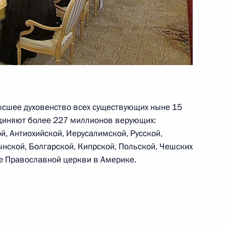
о поддержке НКО,
ере защиты прав и свобод
высшее духовенство всех существующих ныне 15
диняют более 227 миллионов верующих:
, Антиохийской, Иерусалимской, Русской,
избранием на пост
ынской, Болгарской, Кипрской, Польской, Чешских
же Православной церкви в Америке.
 повышении доступности
7
8м