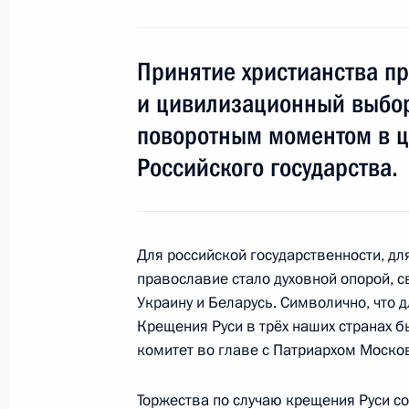
Создан Совет при Президенте по 
и повышению доступности жилья
Принятие христианства пр
29 июля 2013 года, 14:50
и цивилизационный выбор
поворотным моментом в ц
Соболезнования Президенту Итал
Российского государства.
29 июля 2013 года, 13:30
Для российской государственности, д
В России создан специальный фонд
православие стало духовной опорой, 
Украину и Беларусь. Символично, что 
29 июля 2013 года, 13:00
Крещения Руси в трёх наших странах 
комитет во главе с Патриархом Моско
28 июля 2013 года, воскресенье
Торжества по случаю крещения Руси 