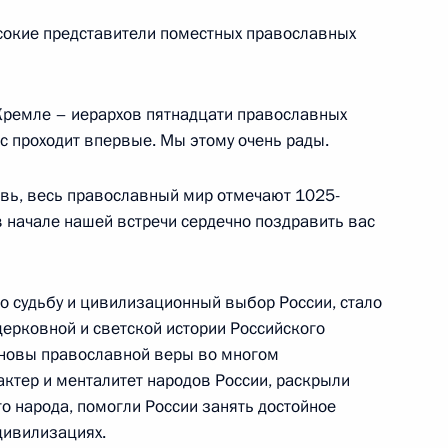
регионах
сокие представители поместных православных
ть, Ново-Огарёво
 Кремле – иерархов пятнадцати православных
ас проходит впервые. Мы этому очень рады.
вой с Днём рождения
овь, весь православный мир отмечают 1025-
в начале нашей встречи сердечно поздравить вас
о судьбу и цивилизационный выбор России, стало
оборонзаказа для Военно-
1
6м
рковной и светской истории Российского
сновы православной веры во многом
ть, Ново-Огарёво
ктер и менталитет народов России, раскрыли
о народа, помогли России занять достойное
цивилизациях.