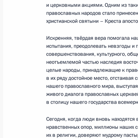
Празднование Дня Военно-Морско
и церковными акциями. Одним из таки
Федерации и Дня флота Украины
православных народов стало принесен
христианской святыни – Креста апост
28 июля 2013 года, 13:00
Севастополь
Искренняя, твёрдая вера помогала на
испытания, преодолевать невзгоды и 
Посещение Свято-Владимирского к
совершенствования, культурного, общ
неотъемлемой частью наследия восточ
28 июля 2013 года, 11:00
Севастополь
целые народы, принадлежащие к право
в их ряду достойное место, отстаивая 
нашего православного мира, выступая
27 июля 2013 года, суббота
живого диалога православных церквей
в столицу нашего государства всемерн
Конференция «Православно-славян
цивилизационного выбора Украин
Сегодня, когда люди вновь находятся 
27 июля 2013 года, 17:30
Киев
нравственных опор, миллионы наших 
их в религии, доверяют мудрому пасты