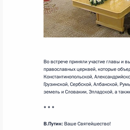
Президент подписал распоряжение 
осуществляющих деятельность в сф
человека и гражданина
31 июля 2013 года, 10:00
Во встрече приняли участие главы и 
православных церквей, которые объе
30 июля 2013 года, вторник
Константинопольской, Александрийской
Поздравление Мамнуну Хуссейну с 
Грузинской, Сербской, Албанской, Рум
Президента Пакистана
земель и Словакии, Элладской, а так
30 июля 2013 года, 17:00
* * *
В.Путин:
Ваше Святейшество!
Заседание президиума Госсовета о