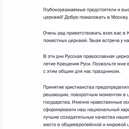
и качества медицинской помощи в 
Глубокоуважаемые предстоятели и вы
30 июля 2013 года, 15:15
Московская облас
церквей! Добро пожаловать в Москву.
Очень рад приветствовать всех вас в
поместных церквей. Такая встреча у н
Поздравление Ирине Винер-Усмано
30 июля 2013 года, 11:00
В эти дни Русская православная церк
летие Крещения Руси. Позвольте мне 
с этим общим для нас праздником.
29 июля 2013 года, понедельник
Принятие христианства предопределил
Совещание о ходе выполнения гос
решающим, поворотным моментом в це
Морского Флота
государства. Именно нравственные о
29 июля 2013 года, 15:00
Московская облас
сформировали наш национальный хара
лучшие созидательные качества нашег
место в общеевропейской и мировой 