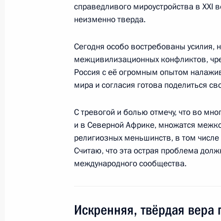
справедливого мироустройства в XXI в
неизменно тверда.
Телефонный разговор с Президент
Рахмоном
Сегодня особо востребованы усилия,
26 июля 2013 года, 13:30
межцивилизационных конфликтов, чр
Россия с её огромным опытом налажи
мира и согласия готова поделиться св
25 июля 2013 года, четверг
С тревогой и болью отмечу, что во мн
Встреча с Махмутом Гареевым
и в Северной Африке, множатся межк
25 июля 2013 года, 20:15
Москва, Кремль
религиозных меньшинств, в том числе 
Считаю, что эта острая проблема дол
международного сообщества.
Указ об упразднении Федеральной
рынкам
Искренняя, твёрдая вера
25 июля 2013 года, 18:20