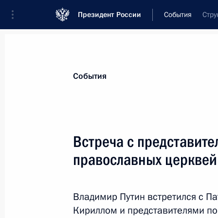
Президент России
События
Стру
Президент
Администрация
Государст
Новости
Стенограммы
Поездки
Те
События
Показа
Встреча с представит
православных церквей
31 июля 2013 года, среда
Встреча с руководством МВД, ФМС,
и города Москвы
Владимир Путин встретился с П
Кириллом и представителями п
31 июля 2013 года, 20:30
Московская облас