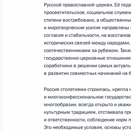
Русской православной церкви. Её под
Празднование 1025-летия крещени
просветительское, социальное служе
степени востребовано, а общественны
27 июля 2013 года, 17:00
Киев
и миротворческие усилия направлены 
согласия и стабильности, на восстано
исторических связей между народами,
26 июля 2013 года, пятница
соотечественниками за рубежом. Такж
государственно-церковные отношения
Владимир Путин провёл выходные в
соработники в решении самых актуаль
26 июля 2013 года, 17:00
в развитии совместных начинаний на б
Россия столетиями строилась, крепла
и многоконфессиональное государство,
Совещание по вопросам модерниз
многообразии, всегда открыто и уважи
железнодорожной магистрали
культурным традициям, отстаивала пр
26 июля 2013 года, 16:00
Московская облас
и ответственности, соблюдение норм 
Это необходимые условия, основы усто