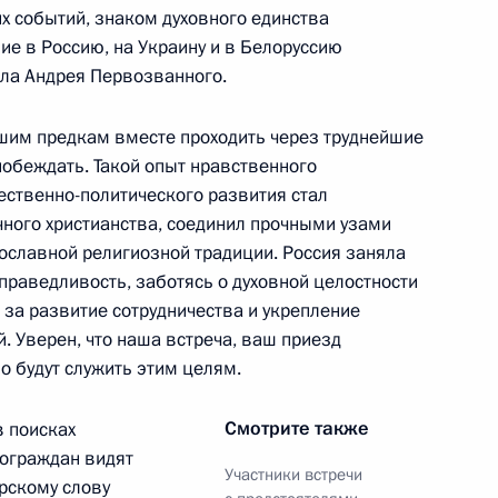
го Флота Российской
х событий, знаком духовного единства
18
3м
ие в Россию, на Украину и в Белоруссию
ола Андрея Первозванного.
шим предкам вместе проходить через труднейшие
побеждать. Такой опыт нравственного
афедрального собора
8
ественно-политического развития стал
ного христианства, соединил прочными узами
славной религиозной традиции. Россия заняла
справедливость, заботясь о духовной целостности
 за развитие сотрудничества и укрепление
. Уверен, что наша встреча, ваш приезд
о будут служить этим целям.
ские ценности – основа
3
13м
ы»
Смотрите также
в поисках
сограждан видят
Участники встречи
рскому слову