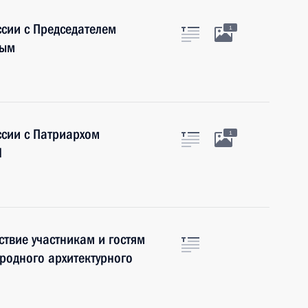
ссии с Председателем
1
вым
ссии с Патриархом
1
I
ствие участникам и гостям
родного архитектурного