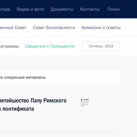
ктура
Видео и фото
Документы
Контакты
Поиск
венный Совет
Совет Безопасности
Комиссии и советы
леграммы
Сведения о Президенте
октябрь, 2003
ть следующие материалы
вятейшество Папу Римского
й понтификата