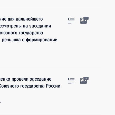
ие для дальнейшего
1
ассмотрены на заседании
союзного государства
о, речь шла о формировании
шенко провели заседание
4
Союзного государства России
ь