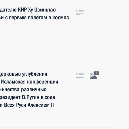
дателю КНР Ху Цзиньтао
зи с первым полетом в космос
церковью углубления
1
 Исламская конференция
дничества различных
резидент В.Путин в ходе
 Всея Руси Алексием II