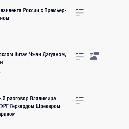
езидента России с Премьер-
оном
послом Китая Чжан Дэгуаном,
2
ии
ь
ный разговор Владимира
 ФРГ Герхардом Шредером
ираком