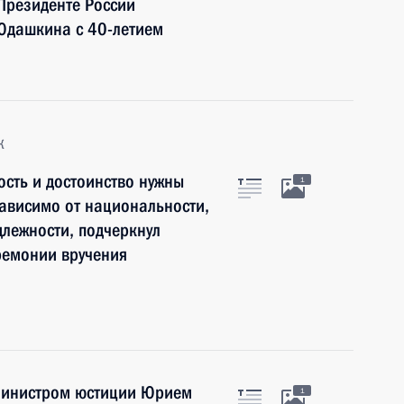
 Президенте России
 Юдашкина с 40-летием
к
ость и достоинство нужны
1
ависимо от национальности,
лежности, подчеркнул
еремонии вручения
 Министром юстиции Юрием
1