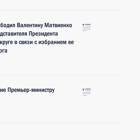
ободил Валентину Матвиенко
дставителя Президента
руге в связи с избранием ее
рга
ние Премьер-министру