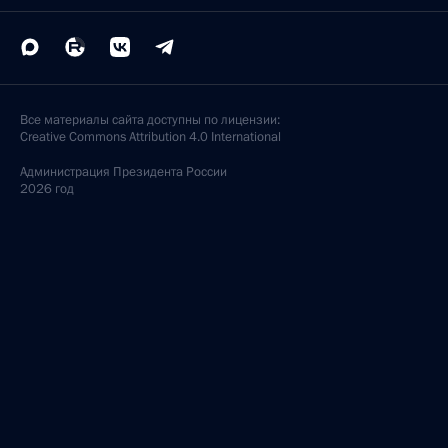
Владимир Путин провел второе заседание
государственной комиссии по подготовке
к празднованию 1000-летия Казани
19 января 2001 года, 18:00
Москва, Кремль
Владимир Путин провел совещание
по энергетическим вопросам
19 января 2001 года, 15:30
Москва, Кремль
Владимир Путин провел совещание по вопросам
финансирования государственного долга
19 января 2001 года, 15:00
Москва, Кремль