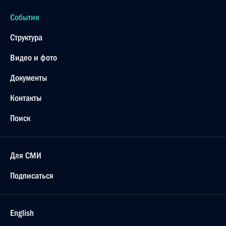
20 января 2001 года, суббота
Владимир Путин провел рабочее совещание
по вопросам внутренней и внешней политики
20 января 2001 года, 13:40
Москва, Кремль
Владимир Путин подписал указ о присвоении
почетного звания «заслуженный артист
Российской Федерации» Филиппу Киркорову
20 января 2001 года, 00:00
19 января 2001 года, пятница