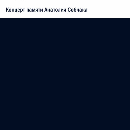
Концерт памяти Анатолия Собчака
19 февраля 2020 года, 20:30
Санкт-Петербург
Рабочая встреча с губернатором Санкт-
Петербурга Александром Бегловым
19 февраля 2020 года, 18:00
Санкт-Петербург
Возложение цветов к памятнику Анатолию
Собчаку
19 февраля 2020 года, 14:20
Санкт-Петербург