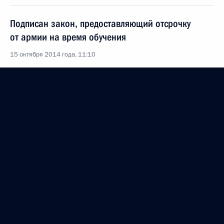
Подписан закон, предоставляющий отсрочку
от армии на время обучения
15 октября 2014 года, 11:10
Подписан закон об ограничении доли зарубежных
акционеров в российских СМИ
15 октября 2014 года, 11:00
14 октября 2014 года, вторник
Телефонный разговор с Президентом Украины
Петром Порошенко
14 октября 2014 года, 23:20