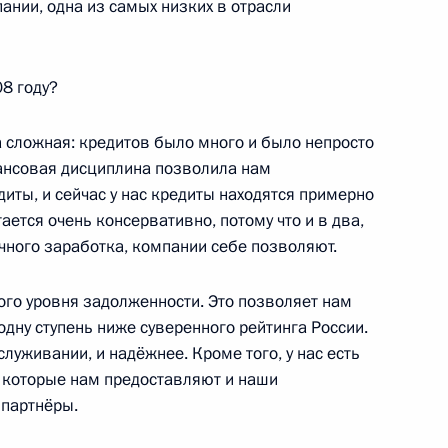
пании, одна из самых низких в отрасли
ь
08 году?
 сложная: кредитов было много и было непросто
7
29м
нансовая дисциплина позволила нам
иты, и сейчас у нас кредиты находятся примерно
тается очень консервативно, потому что и в два,
ичного заработка, компании себе позволяют.
го уровня задолженности. Это позволяет нам
1
одну ступень ниже суверенного рейтинга России.
асть, Ново-Огарёво
служивании, и надёжнее. Кроме того, у нас есть
 которые нам предоставляют и наши
 партнёры.
мпании «Российские железные
3