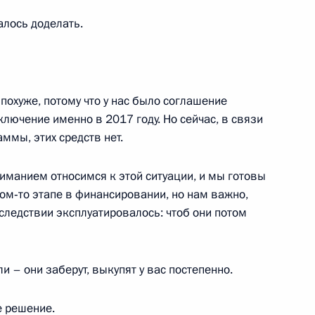
талось доделать.
имиром Фортовым
1
асть, Ново-Огарёво
похуже, потому что у нас было соглашение
дключение именно в 2017 году. Но сейчас, в связи
ммы, этих средств нет.
елгородской области
1
иманием относимся к этой ситуации, и мы готовы
ком‑то этапе в финансировании, но нам важно,
асть, Ново-Огарёво
следствии эксплуатировалось: чтоб они потом
а оргкомитета чемпионата
6
6м
ли – они заберут, выкупят у вас постепенно.
е решение.