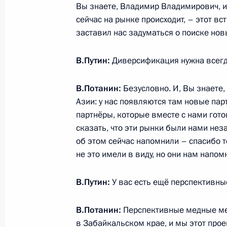
Вы знаете, Владимир Владимирович, ин
дороги» Владимиром Якуниным
сейчас на рынке происходит, – этот вс
29 октября 2014 года, 23:00
Московская обл
заставил нас задуматься о поиске нов
В.Путин:
Диверсификация нужна всегд
Встреча с Евгением Примаковым
В.Потанин:
Безусловно. И, Вы знаете
29 октября 2014 года, 22:10
Азии: у нас появляются там новые пар
партнёры, которые вместе с нами гот
сказать, что эти рынки были нами нез
Встреча с Генеральным секретарё
об этом сейчас напомнили – спасибо т
Ноублом
не это имели в виду, но они нам напом
29 октября 2014 года, 19:30
Московская обл
В.Путин:
У вас есть ещё перспективны
В.Потанин:
Перспективные медные ме
Совещание по экономическим воп
в Забайкальском крае, и мы этот про