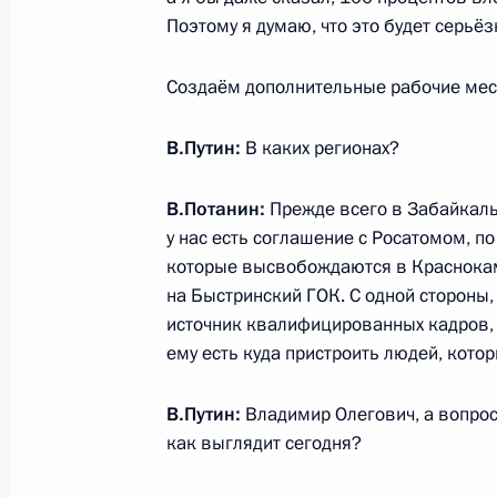
Поэтому я думаю, что это будет серь
Создаём дополнительные рабочие мес
Встреча с председателем правлен
Леонидом Михельсоном
В.Путин:
В каких регионах?
31 октября 2014 года, 09:00
Москва, Кремл
В.Потанин:
Прежде всего в Забайкаль
у нас есть соглашение с Росатомом, 
30 октября 2014 года, четверг
которые высвобождаются в Краснокам
на Быстринский ГОК. С одной стороны, 
Встреча с президентом Междунаро
источник квалифицированных кадров,
Кирсаном Илюмжиновым
ему есть куда пристроить людей, кото
30 октября 2014 года, 21:15
Москва, Кремл
В.Путин:
Владимир Олегович, а вопрос
как выглядит сегодня?
Рабочая встреча с губернатором 