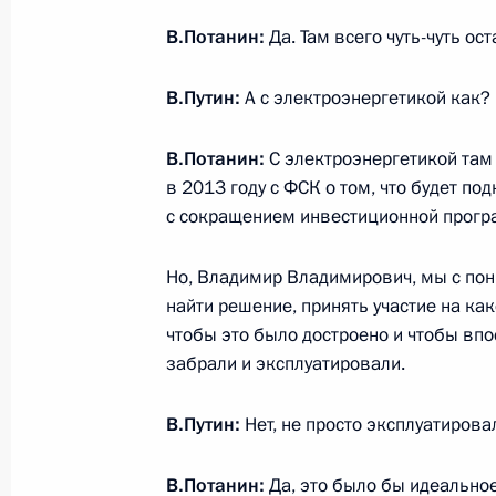
В.Потанин:
Да. Там всего чуть-чуть ос
Встреча с президентом РАН Влад
В.Путин:
А с электроэнергетикой как?
29 октября 2014 года, 09:00
Московская обл
В.Потанин:
С электроэнергетикой там 
в 2013 году с ФСК о том, что будет по
28 октября 2014 года, вторник
с сокращением инвестиционной програ
Рабочая встреча с губернатором Б
Но, Владимир Владимирович, мы с пон
Евгением Савченко
найти решение, принять участие на ка
28 октября 2014 года, 21:15
Московская обл
чтобы это было достроено и чтобы впо
забрали и эксплуатировали.
Заседание наблюдательного совет
В.Путин:
Нет, не просто эксплуатирова
мира по футболу 2018 года
В.Потанин:
Да, это было бы идеально
28 октября 2014 года, 19:00
Москва