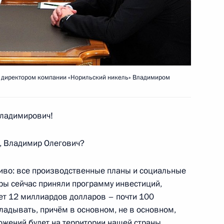
ыми на высшие командные
5
8м
ь
м директором компании «Норильский никель» Владимиром
еркель, Франсуа Олландом
Владимирович!
, Владимир Олегович?
иво: все производственные планы и социальные
ры сейчас приняли программу инвестиций,
торам и гостям Фестиваля
т 12 миллиардов долларов – почти 100
а
ладывать, причём в основном, не в основном,
ожений будет на территории нашей страны.