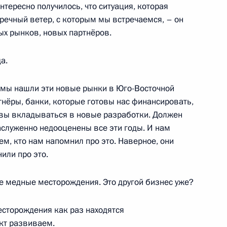
тересно получилось, что ситуация, которая
тречный ветер, с которым мы встречаемся, – он
асть, Ново-Огарёво
ых рынков, новых партнёров.
а.
4
, мы нашли эти новые рынки в Юго-Восточной
тнёры, банки, которые готовы нас финансировать,
овы вкладываться в новые разработки. Должен
аслуженно недооценены все эти годы. И нам
м Интерпола Рональдом
3
ем, кто нам напомнил про это. Наверное, они
нили про это.
асть, Ново-Огарёво
е медные месторождения. Это другой бизнес уже?
сторождения как раз находятся
росам
ект развиваем.