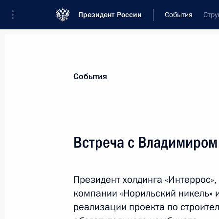
Президент России
События
Стру
Президент
Администрация
Государст
Новости
Стенограммы
Поездки
Те
События
Показа
Встреча с Владимиро
День народного единства
Президент холдинга «Интеррос»,
4 ноября 2014 года, 15:30
Москва
компании «Норильский никель» 
реализации проекта по строител