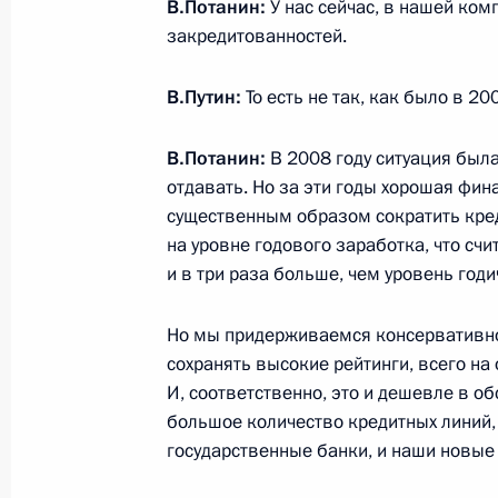
В.Потанин:
У нас сейчас, в нашей ком
Тулеевым
закредитованностей.
30 октября 2014 года, 20:00
Москва, Кремл
В.Путин:
То есть не так, как было в 20
Съезд Российского союза ректоров
В.Потанин:
В 2008 году ситуация была
отдавать. Но за эти годы хорошая фи
30 октября 2014 года, 16:15
Москва
существенным образом сократить кред
на уровне годового заработка, что счи
и в три раза больше, чем уровень год
29 октября 2014 года, среда
Но мы придерживаемся консервативно
Встреча с Владимиром Потаниным
сохранять высокие рейтинги, всего на 
29 октября 2014 года, 23:30
Московская обл
И, соответственно, это и дешевле в об
большое количество кредитных линий,
государственные банки, и наши новые
Рабочая встреча с президентом ко