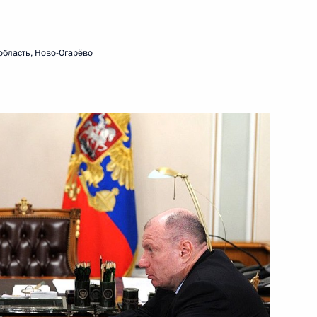
 награждении орденом Почёта
область, Ново-Огарёво
льным представителем
 странам Африки
 Совета Безопасности
1
ь