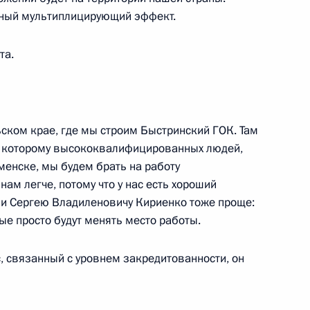
ёзный мультиплицирующий эффект.
та.
ия компании «НОВАТЭК»
2
ь
ском крае, где мы строим Быстринский ГОК. Там
по которому высококвалифицированных людей,
енске, мы будем брать на работу
нам легче, потому что у нас есть хороший
дной шахматной федерации
1
 и Сергею Владиленовичу Кириенко тоже проще:
рые просто будут менять место работы.
ь
, связанный с уровнем закредитованности, он
Кемеровской области Аманом
1