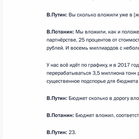
29 октября 2014 года, 17:30
Московская обл
В.Путин:
Вы сколько вложили уже в [ж
Совещание с членами Правительст
В.Потанин:
Мы вложили, как и положе
партнёрстве, 25 процентов от стоимос
29 октября 2014 года, 15:40
Московская обл
рублей. И восемь миллиардов с небол
У нас всё идёт по графику, и в 2017 го
Поздравление Евгению Примакову 
перерабатываться 3,5 миллиона тонн р
существенное подспорье для бюджета 
29 октября 2014 года, 10:00
В.Путин:
Бюджет сколько в дорогу вл
Владимир Путин выразил соболезн
В.Потанин:
Бюджет вложил, соответст
Людмилы Швецовой
29 октября 2014 года, 09:30
В.Путин:
23.