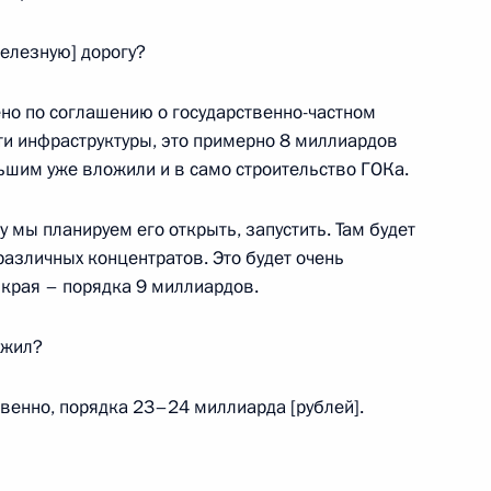
асть, Ново-Огарёво
елезную] дорогу?
ва
но по соглашению о государственно-частном
6
18м
ти инфраструктуры, это примерно 8 миллиардов
асть, Ново-Огарёво
ьшим уже вложили и в само строительство ГОКа.
ду мы планируем его открыть, запустить. Там будет
с юбилеем
азличных концентратов. Это будет очень
края – порядка 9 миллиардов.
ожил?
ования родным и близким
венно, порядка 23–24 миллиарда [рублей].