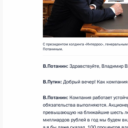
Встреча с офицерами, назначенн
должности
31 октября 2014 года, 14:10
Москва, Кремл
С президентом холдинга «Интеррос», генеральны
Потаниным.
Телефонный разговор с Ангелой М
В.Потанин:
Здравствуйте, Владимир 
и Петром Порошенко
В.Путин:
Добрый вечер! Как компания
31 октября 2014 года, 14:00
В.Потанин:
Компания работает устойч
обязательства выполняются. Акционе
Приветствие участникам, организа
превышающую на ближайшие шесть ле
Русского географического обществ
миллиардов рублей в год мы будем вк
а я бы даже сказал, 100 процентов вл
31 октября 2014 года, 10:50