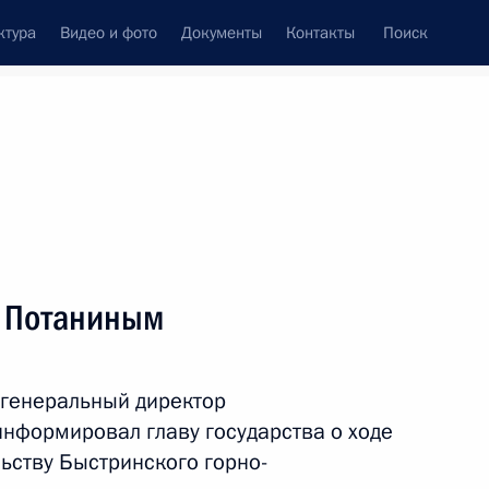
ктура
Видео и фото
Документы
Контакты
Поиск
венный Совет
Совет Безопасности
Комиссии и советы
леграммы
Сведения о Президенте
ноябрь, 2014
ть следующие материалы
м Потаниным
13
2м
 генеральный директор
информировал главу государства о ходе
ьству Быстринского горно-