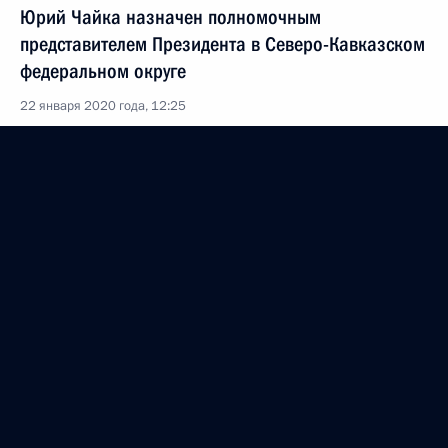
Юрий Чайка назначен полномочным
представителем Президента в Северо-Кавказском
федеральном округе
22 января 2020 года, 12:25
21 января 2020 года, вторник
Встреча с членами Правительства
21 января 2020 года, 20:15
Москва, Дом Правительства
Подписаны указы о назначении министров
Правительства Российской Федерации
21 января 2020 года, 20:10