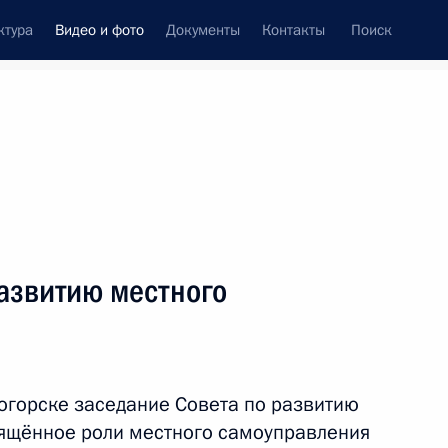
ктура
Видео и фото
Документы
Контакты
Поиск
си
ия, встречи
Встречи со СМИ
январь, 2021
ть следующие материалы
азвитию местного
ством Христовым
огорске заседание Совета по развитию
сть
Видео, 5 мин.
вящённое роли местного самоуправления