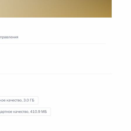
На ледоколе «Виктор
Черномырдин» поднят
управления
государственный флаг
3 ноября 2020 года
Видео, 6 мин.
кое качество,
3.0 ГБ
артное качество,
410.9 МБ