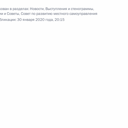
ован в разделах:
Новости
,
Выступления и стенограммы
,
ии и Советы
,
Совет по развитию местного самоуправления
бликации:
30 января 2020 года, 20:15
Заседание Совета
по развитию местного
самоуправления
30 января 2020 года
Видео, 2 ч.