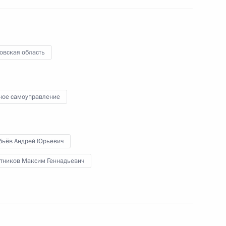
овская область
Беседа с работниками
судостроительного завода
«Залив»
ное самоуправление
20 июля 2020 года
Видео, 13 мин.
бьёв Андрей Юрьевич
тников Максим Геннадьевич