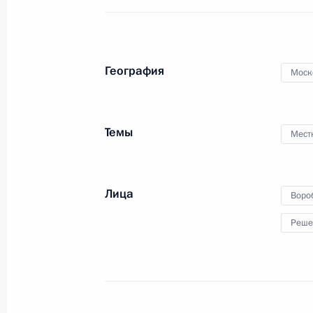
География
Моск
Главный военно-морской
парад
Темы
Мест
26 июля 2020 года
Видео, 7 мин.
Лица
Воро
Реше