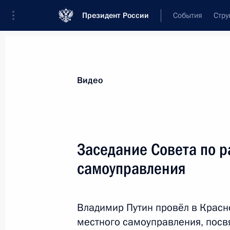
Президент России
События
Стру
Видеозаписи
Фотографии
Аудиозапи
Все материалы
Выступления
Совещан
Видео
Показа
Заседание Совета по р
самоуправления
Поздравление с Рожде
Владимир Путин провёл в Красн
7 января 2021 года
Новгородская обла
местного самоуправления, пос