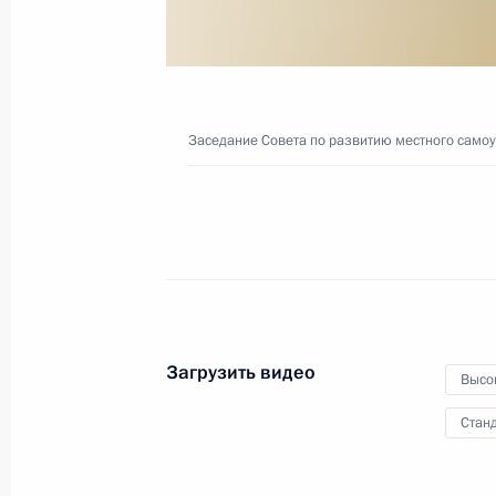
Посещение Парка
покорителей космоса имени
Заседание Совета по развитию местного само
Юрия Гагарина
12 апреля 2021 года
Видео, 53 сек.
Загрузить видео
Высо
Станд