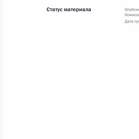
Статус материала
Опублик
Комисс
Дата пу
Встреча с представителями
общественности Ивановской
области
6 марта 2020 года
Видео, 2 ч.