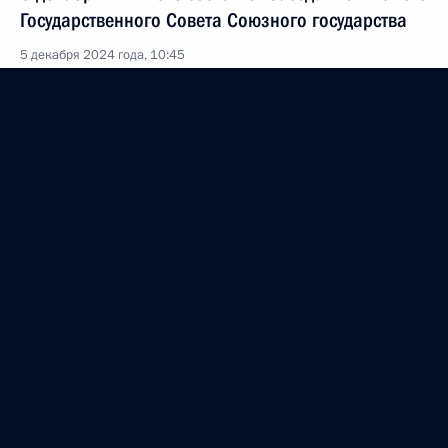
Государственного Совета Союзного государства
5 декабря 2024 года, 10:45
4 декабря 2024 года, среда
Инвестиционный форум «Россия зовёт!»
4 декабря 2024 года, 17:25
Москва
3 декабря 2024 года, вторник
Встреча с Государственным секретарём Союзного
государства России и Белоруссии Дмитрием
Мезенцевым
3 декабря 2024 года, 21:45