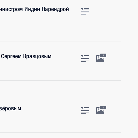
министром Индии Нарендрой
 Сергеем Кравцовым
3
озёровым
4