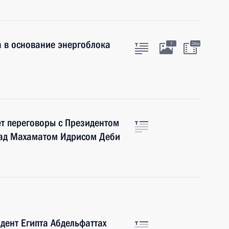
 в основание энергоблока
7
26м
т переговоры с Президентом
Чад Махаматом Идрисом Деби
дент Египта Абдельфаттах