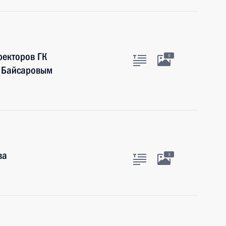
ректоров ГК
5
м Байсаровым
ва
3