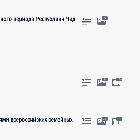
ного периода Республики Чад
8
8
12м
лями всероссийских семейных
:
17