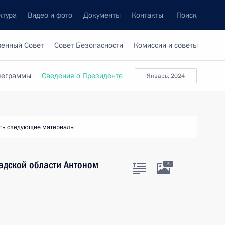
ктура
Видео и фото
Документы
Контакты
Поиск
венный Совет
Совет Безопасности
Комиссии и советы
леграммы
Сведения о Президенте
январь, 2024
ть следующие материалы
адской области Антоном
5