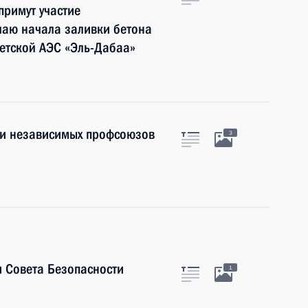
римут участие
чаю начала заливки бетона
етской АЭС «Эль-Дабаа»
ии независимых профсоюзов
3
 Совета Безопасности
1