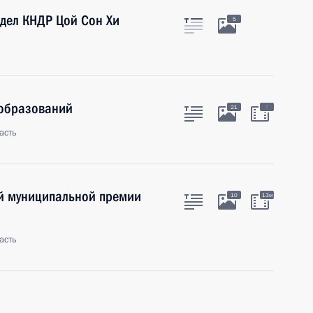
дел КНДР Цой Сон Хи
5
 образований
:
21
асть
й муниципальной премии
10
13м
асть