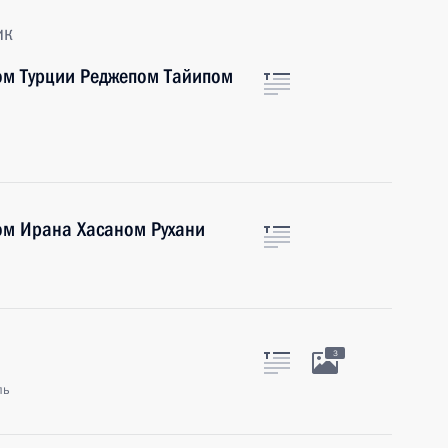
ик
ом Турции Реджепом Тайипом
ом Ирана Хасаном Рухани
3
ль