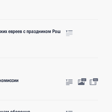
ких евреев с праздником Рош
комиссии
10
6м
анам оборонно-