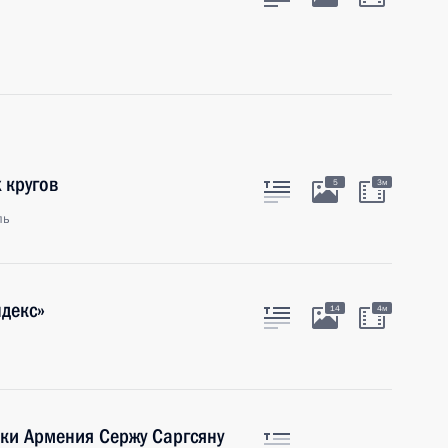
 кругов
5
3м
ль
декс»
14
4м
ки Армения Сержу Саргсяну