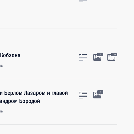
 Кобзона
4
4м
ль
ии Берлом Лазаром и главой
5
сандром Бородой
ль