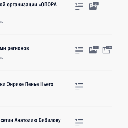
ной организации «ОПОРА
2
ль
ами регионов
3
33м
ль
ки Энрике Пенье Ньето
сетии Анатолию Бибилову