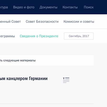
ктура
Видео и фото
Документы
Контакты
Поиск
венный Совет
Совет Безопасности
Комиссии и советы
леграммы
Сведения о Президенте
сентябрь, 2017
ть следующие материалы
ным канцлером Германии