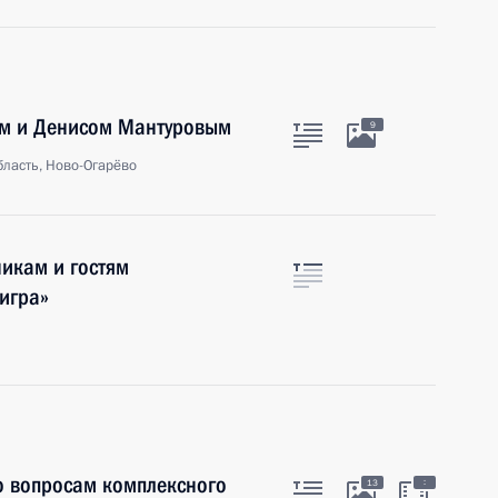
м и Денисом Мантуровым
9
ласть, Ново-Огарёво
никам и гостям
игра»
о вопросам комплексного
:
13