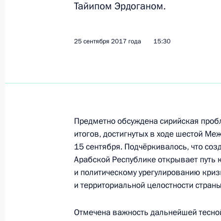
Тайипом Эрдоганом.
25 сентября 2017 года, понедельн
Телефонный разговор с Президент
25 сентября 2017 года
15:30
Эрдоганом
25 сентября 2017 года, 15:30
Телефонный разговор с Президент
Предметно обсуждена сирийская пробл
25 сентября 2017 года, 14:20
итогов, достигнутых в ходе шестой Ме
15 сентября. Подчёркивалось, что соз
Арабской Республике открывает путь
и политическому урегулированию криз
Встреча с Дмитрием Азаровым
и территориальной целостности страны
25 сентября 2017 года, 13:50
Москва, Крем
Отмечена важность дальнейшей тесной