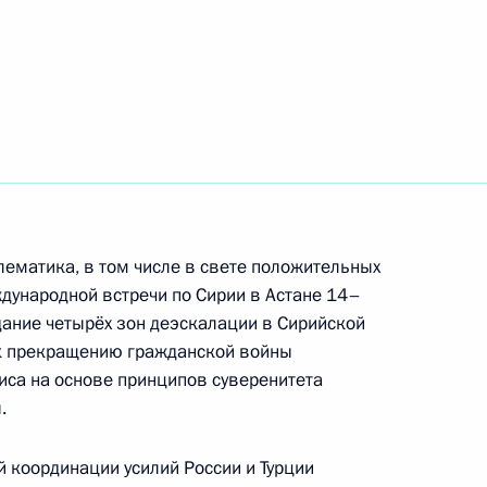
ик
ом Турции Реджепом Тайипом
ом Ирана Хасаном Рухани
ематика, в том числе в свете положительных
ждународной встречи по Сирии в Астане 14–
дание четырёх зон деэскалации в Сирийской
 к прекращению гражданской войны
иса на основе принципов суверенитета
3
.
ль
 координации усилий России и Турции