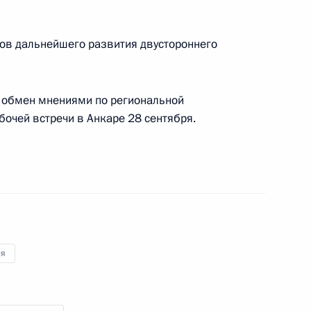
представителем Президента
конгрессом финно-угорских
сов дальнейшего развития двустороннего
 обмен мнениями по региональной
абочей встречи в Анкаре 28 сентября.
но исполняющим обязанности
ом Казахстана Нурсултаном
ия