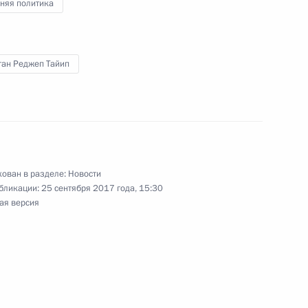
няя политика
ган Реджеп Тайип
м и Денисом Мантуровым
9
ласть, Ново-Огарёво
никам и гостям
ован в разделе:
Новости
игра»
бликации:
25 сентября 2017 года, 15:30
ая версия
о вопросам комплексного
:
13