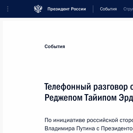
Президент России
События
Стру
Президент
Администрация
Государст
Новости
Стенограммы
Поездки
Те
События
Показа
Телефонный разговор 
Реджепом Тайипом Эр
Телефонный разговор с Федераль
Ангелой Меркель
26 сентября 2017 года, 12:30
По инициативе российской стор
Владимира Путина с Президент