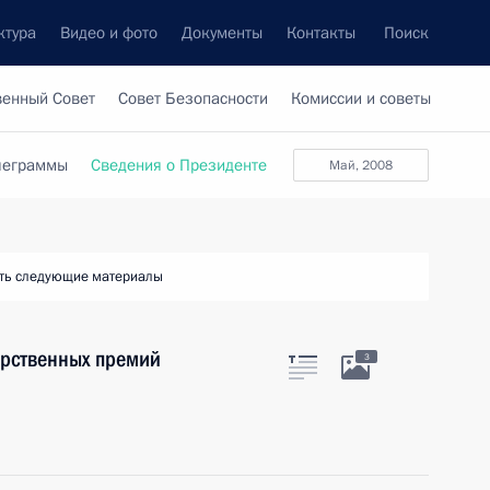
ктура
Видео и фото
Документы
Контакты
Поиск
венный Совет
Совет Безопасности
Комиссии и советы
леграммы
Сведения о Президенте
май, 2008
ть следующие материалы
арственных премий
3