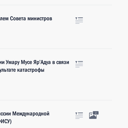
елем Совета министров
и Умару Мусе Яр’Адуа в связи
ультате катастрофы
иссии Международной
2
ФИСУ)