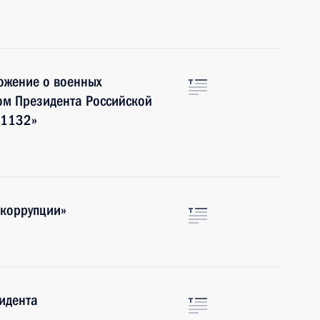
ожение о военных
ом Президента Российской
№1132»
 коррупции»
идента