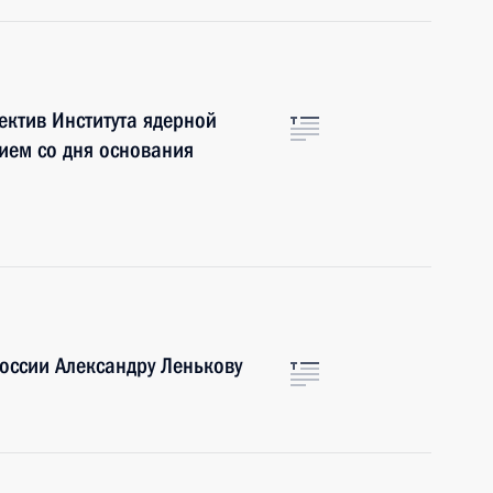
ктив Института ядерной
тием со дня основания
оссии Александру Ленькову