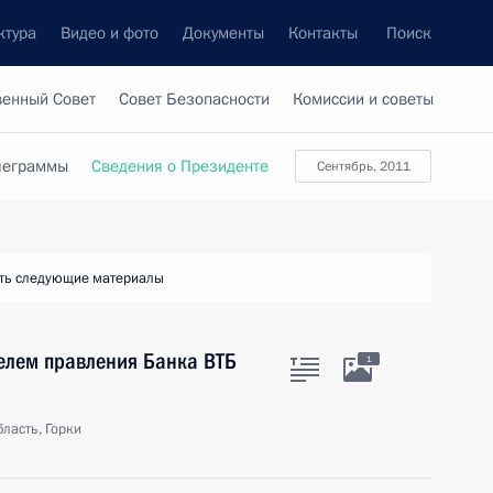
ктура
Видео и фото
Документы
Контакты
Поиск
венный Совет
Совет Безопасности
Комиссии и советы
леграммы
Сведения о Президенте
сентябрь, 2011
ть следующие материалы
телем правления Банка ВТБ
1
ласть, Горки