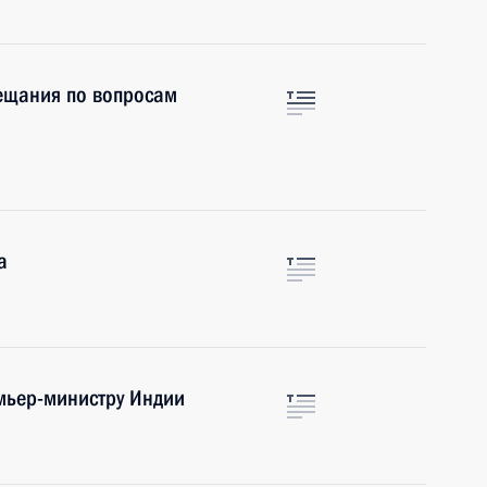
вещания по вопросам
а
мьер-министру Индии