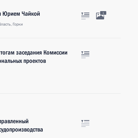
м Юрием Чайкой
1
ласть, Горки
итогам заседания Комиссии
ональных проектов
аправленный
судопроизводства