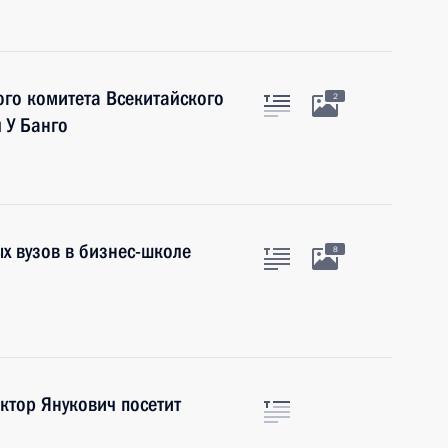
ого комитета Всекитайского
2
 У Банго
х вузов в бизнес-школе
8
ктор Янукович посетит