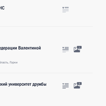
МЧС
Федерации Валентиной
1
ласть, Горки
кий университет дружбы
9