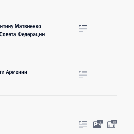
нтину Матвиенко
 Совета Федерации
ти Армении
9
5м