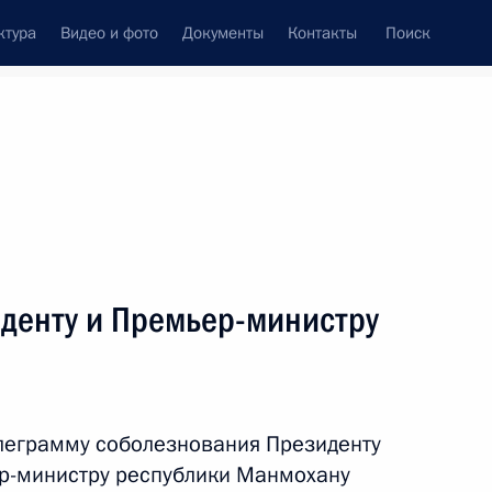
ктура
Видео и фото
Документы
Контакты
Поиск
венный Совет
Совет Безопасности
Комиссии и советы
леграммы
Сведения о Президенте
сентябрь, 2011
ть следующие материалы
денту и Премьер-министру
 Совета Безопасности
2
ласть, Горки
леграмму соболезнования Президенту
ер-министру республики Манмохану