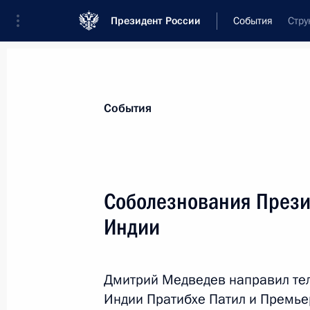
Президент России
События
Стру
Президент
Администрация
Государст
Новости
Стенограммы
Поездки
Те
События
Показа
Соболезнования Прези
Индии
Совещание с постоянными членами
23 сентября 2011 года, 17:00
Московская об
Дмитрий Медведев направил те
Индии Пратибхе Патил и Премь