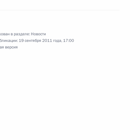
 Амурской области Олегом
2
ован в разделе:
Новости
бликации:
19 сентября 2011 года, 17:00
ласть, Горки
ая версия
истана Хамиду Карзаю
нтину Матвиенко
 Совета Федерации