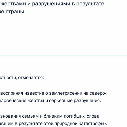
анты-Мансийского
и жертвами и разрушениями в результате
1
аровой
ке страны.
телем правления Банка ВТБ
1
ласть, Горки
стности, отмечается:
МЧС
 воспринял известие о землетрясении на северо-
еловеческие жертвы и серьёзные разрушения.
езнования семьям и близким погибших, слова
авшим в результате этой природной катастрофы».