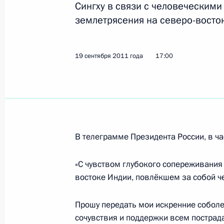
Рабочая встреча с губернатором Х
Сингху в связи с человеческим
автономного округа Натальей Ком
землетрясения на северо-восто
23 сентября 2011 года, 16:00
19 сентября 2011 года
17:00
Встреча с президентом – председа
Андреем Костиным
23 сентября 2011 года, 15:00
Московская об
В телеграмме Президента России, в ча
Кадровые изменения в структуре 
«С чувством глубокого сопереживания
23 сентября 2011 года, 11:30
востоке Индии, повлёкшем за собой ч
Прошу передать мои искренние собол
сочувствия и поддержки всем пострад
22 сентября 2011 года, четверг