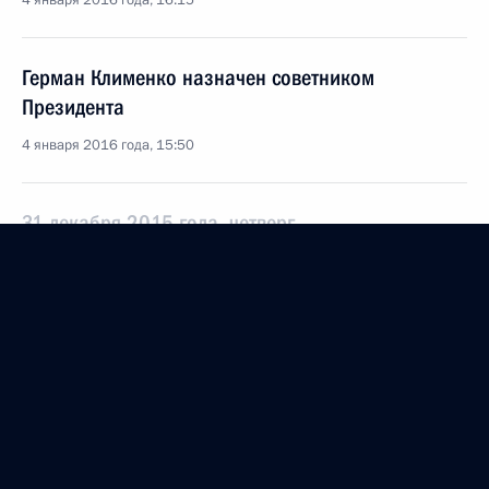
4 января 2016 года, 16:15
Герман Клименко назначен советником
Президента
4 января 2016 года, 15:50
31 декабря 2015 года, четверг
Новогоднее обращение к гражданам России
31 декабря 2015 года, 23:55
30 декабря 2015 года, среда
Телефонный разговор с Ангелой Меркель,
Франсуа Олландом и Петром Порошенко