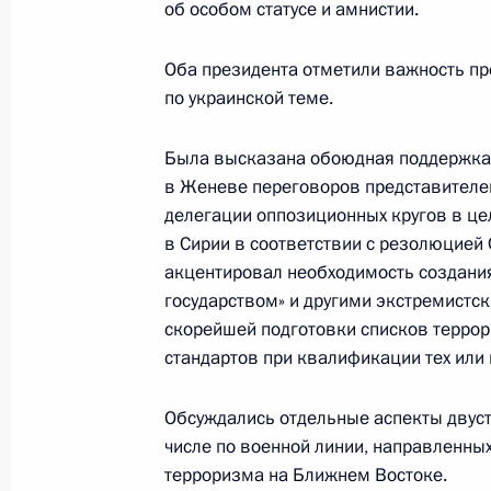
об особом статусе и амнистии.
Встреча с Дмитрием Мезенцевым
Оба президента отметили важность пр
14 января 2016 года, 17:15
Московская обл
по украинской теме.
Была высказана обоюдная поддержка 
Заседание наблюдательного совета 
в Женеве переговоров представителей
инициатив
делегации оппозиционных кругов в це
в Сирии в соответствии с резолюцией
14 января 2016 года, 15:10
Московская обл
акцентировал необходимость создани
государством» и другими экстремистс
скорейшей подготовки списков террори
13 января 2016 года, среда
стандартов при квалификации тех или 
Рабочая встреча с руководителем 
Обсуждались отдельные аспекты двуст
антимонопольной службы Игорем 
числе по военной линии, направленных
13 января 2016 года, 22:30
Московская обл
терроризма на Ближнем Востоке.