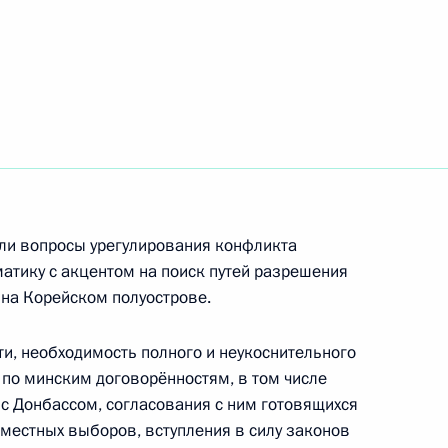
окописом Павлопулосом
6
асть, Ново-Огарёво
резидента России с Эмиром
мадом Аль Тани
или вопросы урегулирования конфликта
атику с акцентом на поиск путей разрешения
 на Корейском полуострове.
ти, необходимость полного и неукоснительного
рдании Абдаллой II
по минским договорённостям, в том числе
 с Донбассом, согласования с ним готовящихся
 местных выборов, вступления в силу законов