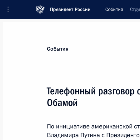
Президент России
События
Стру
Президент
Администрация
Государст
Новости
Стенограммы
Поездки
Те
События
Показа
Телефонный разговор 
Обамой
Рабочая встреча с Председателем 
Медведевым
15 января 2016 года, 15:40
По инициативе американской ст
Владимира Путина с Президент