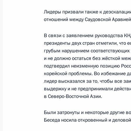
Лидеры призвали также к деэскалации
Телефонный разговор с Президен
отношений между Саудовской Аравией
13 января 2016 года, 22:15
В связи с заявлением руководства К
президенты двух стран отметили, что е
грубым нарушением соответствующих
Рабочая встреча с директором ФС
и не должно остаться без жёсткой ме
13 января 2016 года, 21:45
Московская обл
подтвердил неизменную позицию Росс
корейской проблемы. Во избежание д
лидер высказался за то, чтобы все з
выдержку и не предпринимали действ
Совещание с членами Правительст
в Северо-Восточной Азии.
13 января 2016 года, 17:45
Московская обл
Были затронуты и некоторые другие в
Беседа носила откровенный и деловой
12 января 2016 года, вторник