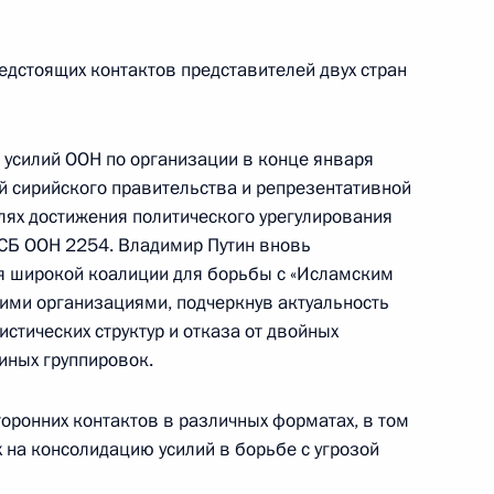
3
едстоящих контактов представителей двух стран
асть, Ново-Огарёво
усилий ООН по организации в конце января
Агентства стратегических
6
5м
 сирийского правительства и репрезентативной
лях достижения политического урегулирования
 СБ ООН 2254. Владимир Путин вновь
асть, Ново-Огарёво
я широкой коалиции для борьбы с «Исламским
кими организациями, подчеркнув актуальность
стических структур и отказа от двойных
иных группировок.
Федеральной
3
оронних контактов в различных форматах, в том
Артемьевым
 на консолидацию усилий в борьбе с угрозой
асть, Ново-Огарёво