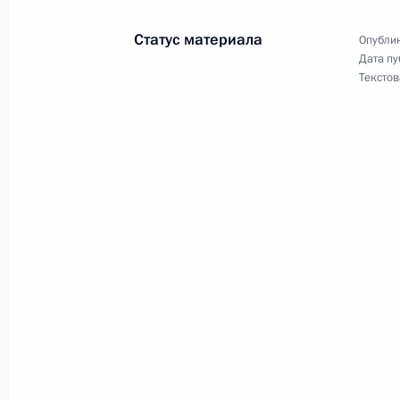
Интервью немецкому изданию Bild.
Статус материала
Опублик
Дата пу
11 января 2016 года, 06:00
Сочи
Текстов
8 января 2016 года, пятница
Встреча со сборной России по дзю
8 января 2016 года, 17:50
Сочи
Подписан Указ о приёме в граждан
8 января 2016 года, 16:50