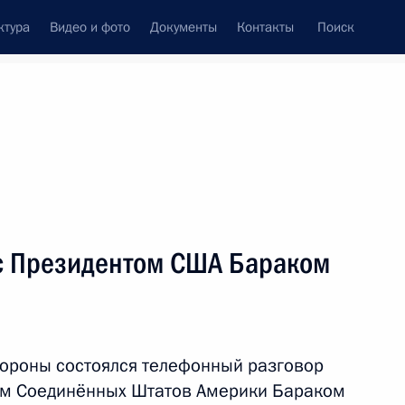
ктура
Видео и фото
Документы
Контакты
Поиск
венный Совет
Совет Безопасности
Комиссии и советы
леграммы
Сведения о Президенте
январь, 2016
ть следующие материалы
с Президентом США Бараком
Правительства Дмитрием
2
ороны состоялся телефонный разговор
ом Соединённых Штатов Америки Бараком