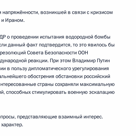
 напряжённости, возникшей в связи с кризисом
том США Бараком Обамой
 и Ираном.
НДР о проведении испытания водородной бомбы
сли данный факт подтвердится, то это явилось бы
 резолюций Совета Безопасности ООН
КН Виктором Ивановым
4
ждународной реакции. При этом Владимир Путин
асть, Ново-Огарёво
ии в пользу дипломатического урегулирования
альнейшего обострения обстановки российский
аинтересованные страны сохраняли максимальную
ий, способных стимулировать военную эскалацию
ва
3
асть, Ново-Огарёво
опросы, представляющие взаимный интерес.
 характер.