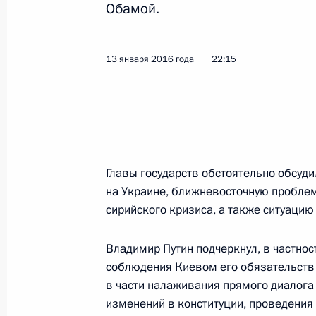
Обамой.
Встреча с Президентом Греции Пр
15 января 2016 года, 13:30
Московская обл
13 января 2016 года
22:15
18 января состоятся переговоры П
Государства Катар Тамимом Бен Ха
15 января 2016 года, 12:00
Главы государств обстоятельно обсуд
на Украине, ближневосточную проблем
сирийского кризиса, а также ситуацию
14 января 2016 года, четверг
Владимир Путин подчеркнул, в частнос
Телефонный разговор с Королём Ио
соблюдения Киевом его обязательств 
14 января 2016 года, 18:10
в части налаживания прямого диалога
изменений в конституции, проведения