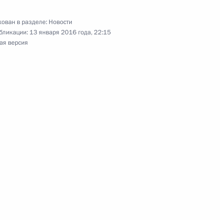
 Часть 1
4
ован в разделе:
Новости
бликации:
13 января 2016 года, 22:15
ая версия
до
12
ство России Эцио Гамбы