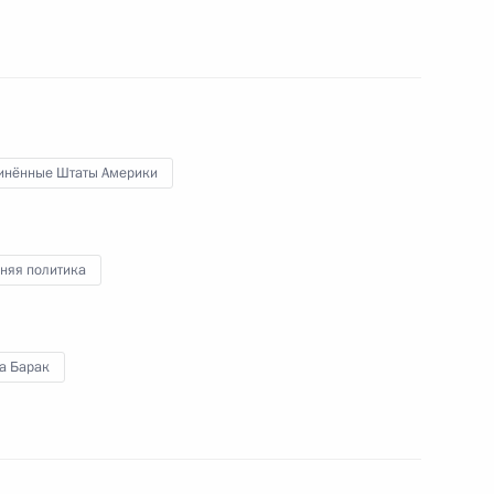
флот» Виталием Савельевым
3
рт Шереметьево
имира Путина с Президентом
инённые Штаты Америки
няя политика
 Часть 2
6
а Барак