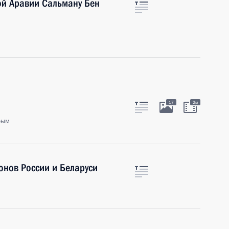
й Аравии Сальману Бен
17
2м
рым
онов России и Беларуси