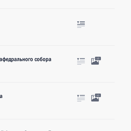
афедрального собора
15
а
10