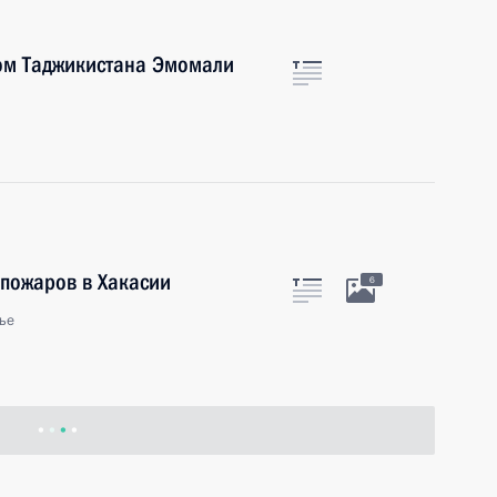
ом Таджикистана Эмомали
 пожаров в Хакасии
6
ье
зидентом Армении Сержем