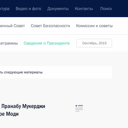
ктура
Видео и фото
Документы
Контакты
Поиск
венный Совет
Совет Безопасности
Комиссии и советы
леграммы
Сведения о Президенте
сентябрь, 2015
ть следующие материалы
и Пранабу Мукерджи
ре Моди