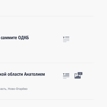
в саммите ОДКБ
ской области Анатолием
3
асть, Ново-Огарёво