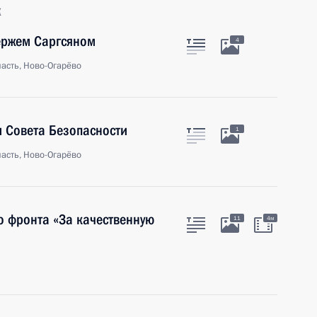
к
ержем Саргсяном
4
асть, Ново-Огарёво
 Совета Безопасности
1
асть, Ново-Огарёво
 фронта «За качественную
11
4м