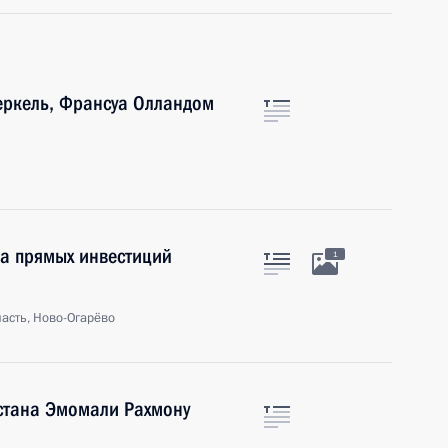
еркель, Франсуа Олландом
да прямых инвестиций
1
асть, Ново-Огарёво
стана Эмомали Рахмону