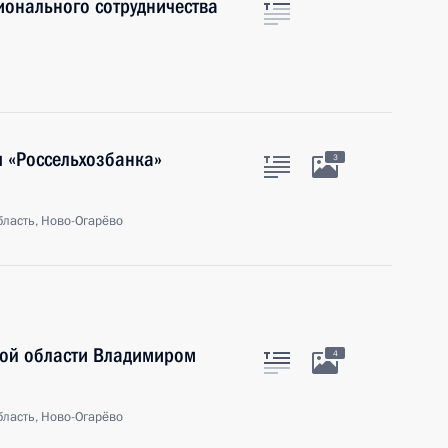
ионального сотрудничества
я «Россельхозбанка»
3
ласть, Ново-Огарёво
кой области Владимиром
4
ласть, Ново-Огарёво