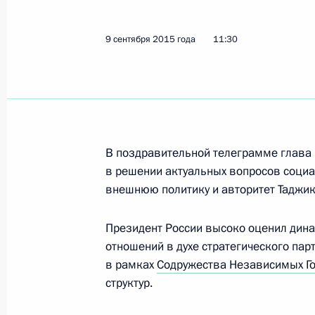
Соболезнования Королю Саудовско
Абдель Азизу Аль Сауду
9 сентября 2015 года
11:30
12 сентября 2015 года, 10:30
11 сентября 2015 года, пятница
Встреча с Сильвио Берлускони
В поздравительной телеграмме глава 
11 сентября 2015 года, 20:10
Республика К
в решении актуальных вопросов социа
внешнюю политику и авторитет Таджик
Президент России высоко оценил дина
В Сочи пройдёт Второй форум реги
отношений в духе стратегического па
11 сентября 2015 года, 14:10
в рамках
Содружества Независимых Го
структур.