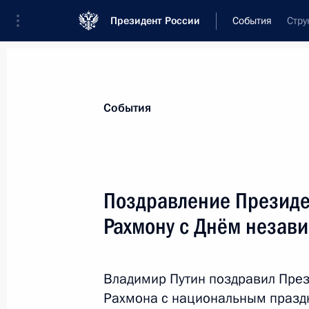
Президент России
События
Стру
Президент
Администрация
Государст
Новости
Стенограммы
Поездки
Те
События
Показа
Поздравление Президе
Рахмону с Днём незав
Посещение Бахчисарайского дворц
12 сентября 2015 года, 14:00
Бахчисарай
Владимир Путин поздравил Пре
Рахмона с национальным празд