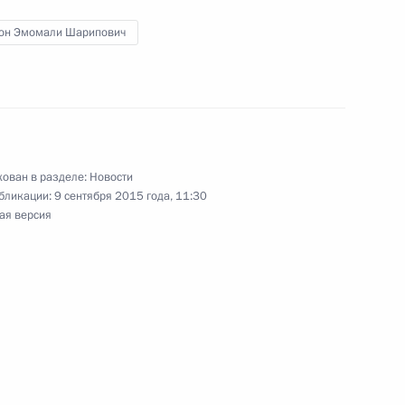
он Эмомали Шарипович
еркель, Франсуа Олландом
ован в разделе:
Новости
бликации:
9 сентября 2015 года, 11:30
ая версия
да прямых инвестиций
1
асть, Ново-Огарёво
стана Эмомали Рахмону