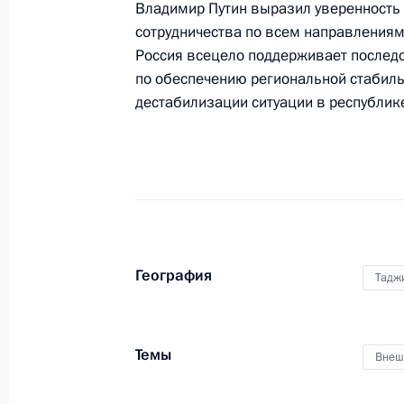
В Сочи состоится XII Форум межрег
Владимир Путин выразил уверенность
России и Казахстана
сотрудничества по всем направлениям 
Россия всецело поддерживает послед
11 сентября 2015 года, 14:00
по обеспечению региональной стабиль
дестабилизации ситуации в республик
Встреча с председателем правлени
Дмитрием Патрушевым
11 сентября 2015 года, 13:40
Московская об
География
Тадж
10 сентября 2015 года, четверг
Встреча с губернатором Магаданс
Печеным
Темы
Внеш
10 сентября 2015 года, 14:40
Московская об