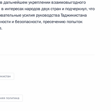
ионального сотрудничества
 в дальнейшем укреплении взаимовыгодного
в интересах народов двух стран и подчеркнул, что
овательные усилия руководства Таджикистана
ности и безопасности, пресечению попыток
е.
я «Россельхозбанка»
3
ласть, Ново-Огарёво
икистан
кой области Владимиром
4
няя политика
ласть, Ново-Огарёво