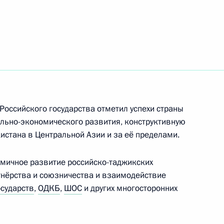
й Аравии Сальману Бен
17
2м
Российского государства отметил успехи страны
рым
льно-экономического развития, конструктивную
истана в Центральной Азии и за её пределами.
мичное развитие российско-таджикских
онов России и Беларуси
ртнёрства и союзничества и взаимодействие
сударств
,
ОДКБ
,
ШОС
и других многосторонних