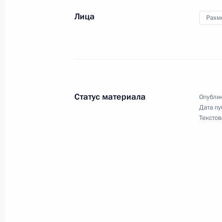
Лица
Рахм
9 сентября 2015 года, среда
Телефонный разговор с Ангелой М
и Петром Порошенко
9 сентября 2015 года, 23:05
Статус материала
Опублик
Дата пу
Текстов
Встреча с главой Российского фон
Кириллом Дмитриевым
9 сентября 2015 года, 14:15
Московская обл
Поздравление Президенту Таджики
с Днём независимости