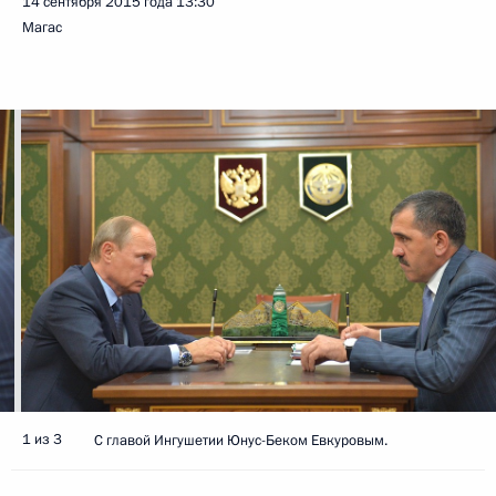
14 сентября 2015 года
13:30
Магас
1 из 3
С главой Ингушетии Юнус-Беком Евкуровым.