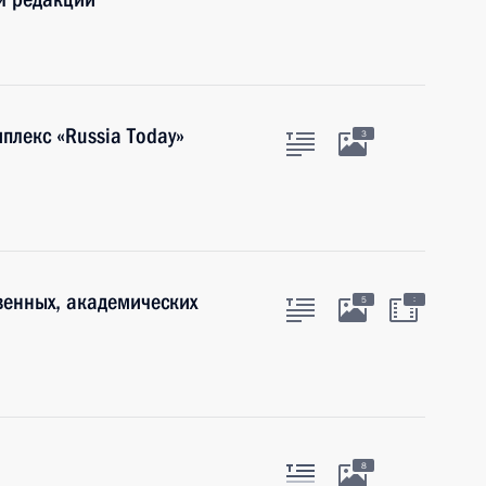
плекс «Russia Today»
3
венных, академических
:
5
8