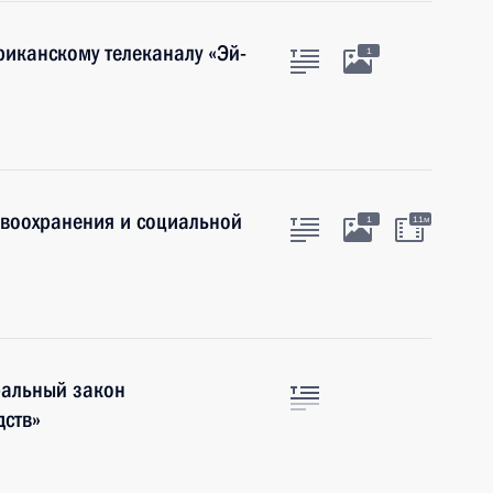
иканскому телеканалу «Эй-
1
авоохранения и социальной
1
11м
ральный закон
дств»