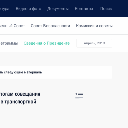
ктура
Видео и фото
Документы
Контакты
Поиск
венный Совет
Совет Безопасности
Комиссии и советы
леграммы
Сведения о Президенте
апрель, 2010
ть следующие материалы
итогам совещания
ов транспортной