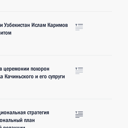
ки Узбекистан Ислам Каримов
зитом
 в церемонии похорон
а Качиньского и его супруги
циональная стратегия
иональный план
й редакции