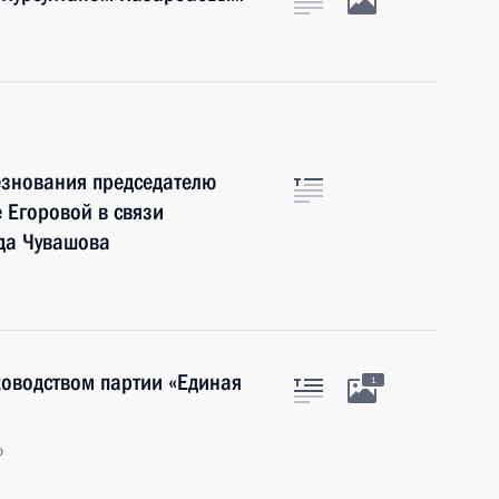
знования председателю
 Егоровой в связи
рда Чувашова
ководством партии «Единая
1
о