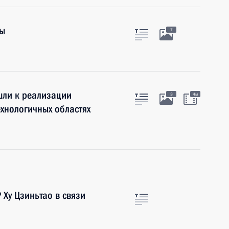
ры
7
шли к реализации
3
4м
ехнологичных областях
Ху Цзиньтао в связи