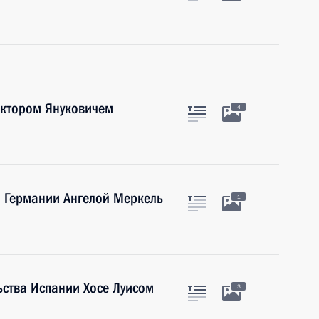
иктором Януковичем
4
 Германии Ангелой Меркель
1
ьства Испании Хосе Луисом
3