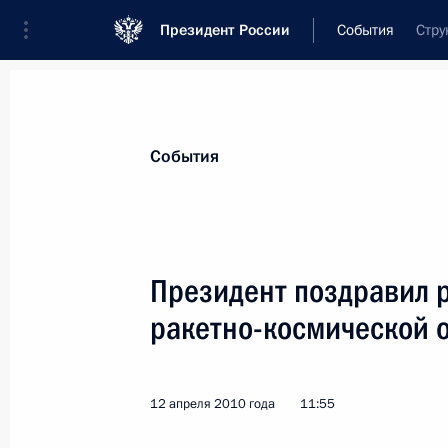
Президент России
События
Стру
Президент
Администрация
Государст
Новости
Стенограммы
Поездки
Те
События
Показа
Президент поздравил 
ракетно-космической 
Утверждён перечень поручений по 
по вопросам строительства объект
инфраструктуры
12 апреля 2010 года
11:55
15 апреля 2010 года, 09:00