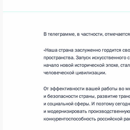
Российско-аргентинские перегово
15 апреля 2010 года, 04:20
Буэнос-Айрес
В телеграмме, в частности, отмечается
«Наша страна заслуженно гордится св
Россия и Аргентина вплотную подо
пространства. Запуск искусственного 
перспективных проектов в высокот
начало новой исторической эпохе, ста
человеческой цивилизации.
15 апреля 2010 года, 01:15
Буэнос-Айрес
От эффективности вашей работы во м
и безопасности страны, развитие тран
14 апреля 2010 года, среда
и социальной сферы. И поэтому сегод
Соболезнования Председателю КНР 
и модернизировать производственную
с происшедшим землетрясением
конкурентоспособность российской ра
14 апреля 2010 года, 18:00