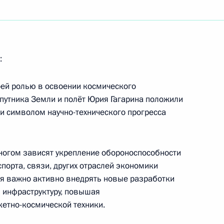
ры
7
:
оей ролью в освоении космического
шли к реализации
3
4м
спутника Земли и полёт Юрия Гагарина положили
ехнологичных областях
ли символом научно-технического прогресса
ногом зависят укрепление обороноспособности
спорта, связи, других отраслей экономики
ня важно активно внедрять новые разработки
Ху Цзиньтао в связи
 инфраструктуру, повышая
кетно-космической техники.