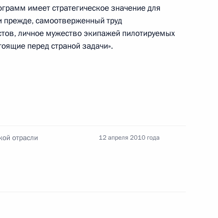
грамм имеет стратегическое значение для
 и прежде, самоотверженный труд
ов, личное мужество экипажей пилотируемых
ки Узбекистан Ислам Каримов
тоящие перед страной задачи».
зитом
 в церемонии похорон
а Качиньского и его супруги
кой отрасли
12 апреля 2010 года
циональная стратегия
иональный план
й редакции