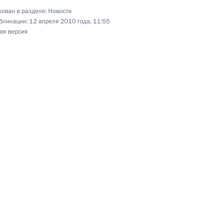
ован в разделе:
Новости
бликации:
12 апреля 2010 года, 11:55
ая версия
плекс «Russia Today»
3
венных, академических
:
5
8