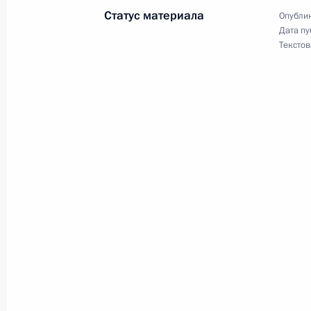
Статус материала
Опублик
14 апреля 2010 года, 09:00
Дата пу
Текстов
Дмитрий Медведев посетил телеком
в Вашингтоне
14 апреля 2010 года, 04:30
Вашингтон
Встреча с представителями общест
и политических кругов США
14 апреля 2010 года, 03:00
Вашингтон
Саммит по ядерной безопасности