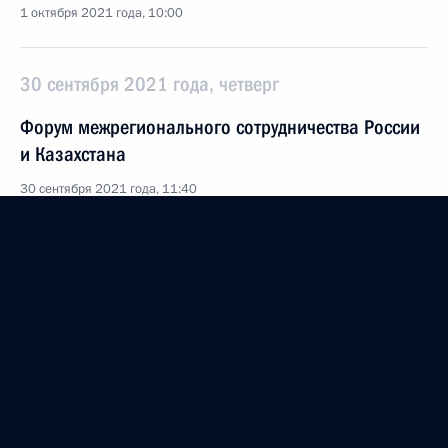
1 октября 2021 года, 10:00
30 сентября 2021 года, четверг
Форум межрегионального сотрудничества России
и Казахстана
30 сентября 2021 года, 11:40
Московская область, Ново-Огарёво
Поздравление Президенту Абхазии Аслану Бжании
по случаю Дня победы и независимости
30 сентября 2021 года, 10:00
29 сентября 2021 года, среда