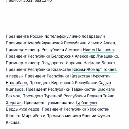
7 октября 2021 года
12:40
Президента России по телефону лично поздравили
Президент Азербайджанской Республики
Ильхам Алиев
,
Премьер-министр Республики Армения
Никол Пашинян
,
Президент Республики Белоруссия
Александр Лукашенко
,
Премьер-министр Государства Израиль Нафтали Беннет,
Президент Республики Казахстан
Касым-Жомарт Токаев
и первый Президент Республики Казахстан
Нурсултан
Назарбаев
, Президент Киргизской Республики
Садыр
Жапаров
, Президент Республики Таджикистан
Эмомали
Рахмон
, Президент Турецкой Республики
Реджеп Тайип
Эрдоган
, Президент Туркменистана
Гурбангулы
Бердымухамедов
, Президент Республики Узбекистан
Шавкат Мирзиёев
и Премьер-министр Японии Фумио
Кисида.