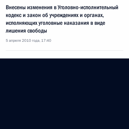
Внесены изменения в Уголовно-исполнительный
кодекс и закон об учреждениях и органах,
исполняющих уголовные наказания в виде
лишения свободы
5 апреля 2010 года, 17:40
Внесены изменения в Кодекс
об административных правонарушениях
5 апреля 2010 года, 17:30
Внесено изменение в закон о защите
потерпевших, свидетелей и других участников
уголовного судопроизводства
5 апреля 2010 года, 17:20