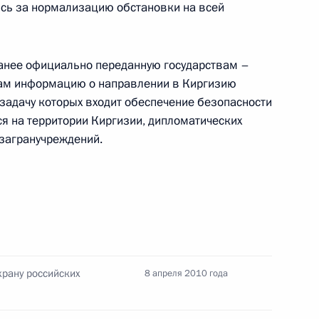
сь за нормализацию обстановки на всей
ранее официально переданную государствам –
рам информацию о направлении в Киргизию
 ветеранов ракетно-
 задачу которых входит обеспечение безопасности
онавтики
ся на территории Киргизии, дипломатических
 загранучреждений.
ов на освещение участия
сия–ЕС
храну российских
8 апреля 2010 года