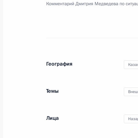
Комментарий Дмитрия Медведева по ситуац
Поздравление коллективу женского
«Спарта &amp; К»
11 апреля 2010 года, 22:00
10 апреля 2010 года, суббота
География
Каза
Обращение к народу Польши
10 апреля 2010 года, 17:40
Темы
Внеш
Рабочая встреча с Председателем
Путиным
Лица
Наза
10 апреля 2010 года, 16:50
Московская обла