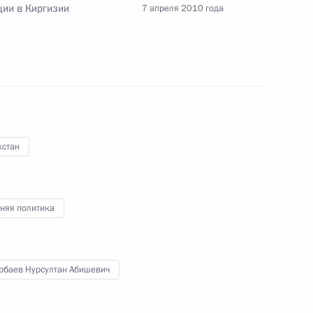
ии в Киргизии
7 апреля 2010 года
 баскетбольного клуба
хстан
1
2м
няя политика
 Правительства Владимиром
2
5м
рбаев Нурсултан Абишевич
сть, Горки