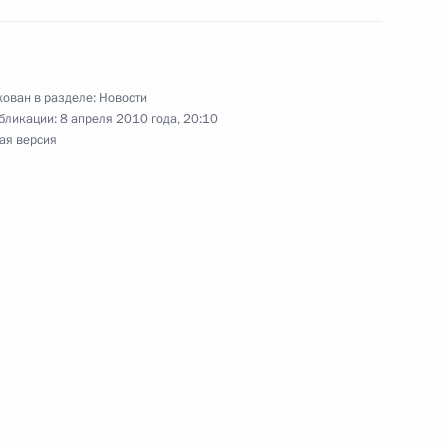
митрия Медведева
лавом Коморовским,
ован в разделе:
Новости
полняющим обязанности главы
бликации:
8 апреля 2010 года, 20:10
ая версия
митрия Медведева с Премьер-
ком
ия маршалу сейма Польши
с гибелью в авиакатастрофе