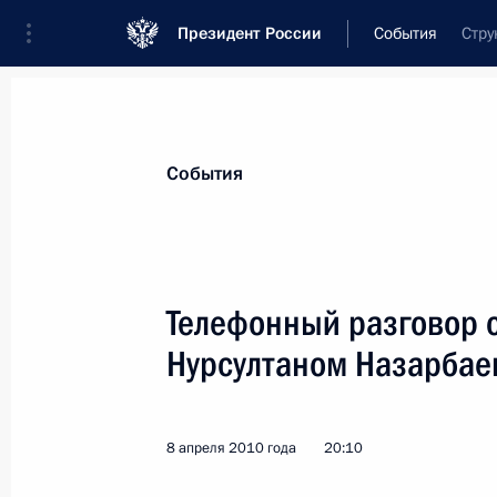
Президент России
События
Стру
Президент
Администрация
Государст
Новости
Стенограммы
Поездки
Те
События
Показа
Телефонный разговор 
Нурсултаном Назарба
Встреча с руководителями космичес
с экипажем Международной космич
12 апреля 2010 года, 13:20
Московская обла
8 апреля 2010 года
20:10