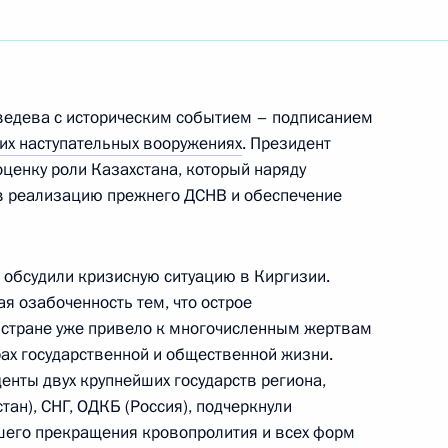
 Думу проект федерального
м выборов равные условия
 избирателями
едева с историческим событием – подписанием
ких наступательных вооружениях
. Президент
оценку роли Казахстана, который наряду
 в реализацию прежнего ДСНВ и обеспечение
ве и доходах работников
, назначенных на должности
в их семей
 обсудили кризисную ситуацию в Киргизии.
я озабоченность тем, что острое
 стране уже привело к многочисленным жертвам
рах государственной и общественной жизни.
енты двух крупнейших государств региона,
твенном положении и доходах
ан), СНГ, ОДКБ (Россия), подчеркнули
Светланы Владимировны
шего прекращения кровопролития и всех форм