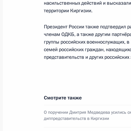
насильственных действий и высказали
территории Киргизии.
12 апреля 2010 года, 12:00
Президент России также подтвердил 
членам ОДКБ, а также другим партнё
Президент поздравил работников и
группы российских военнослужащих, в
космической отрасли с Днём косм
семей российских граждан, находящих
12 апреля 2010 года, 11:55
представительств и других российских
Объявлена аккредитация журналист
Дмитрия Медведева в саммите Рос
Смотрите также
12 апреля 2010 года, 11:00
О поручении Дмитрия Медведева усились о
диппредставительств в Киргизии
11 апреля 2010 года, воскресенье