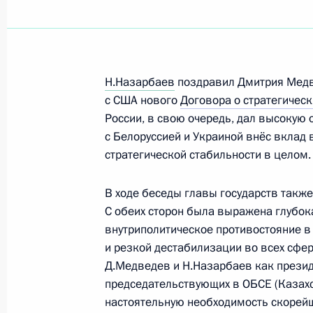
Президент внёс в Государственную
закона, гарантирующий участника
получения помещений для встреч с
Н.Назарбаев
поздравил Дмитрия Медв
12 апреля 2010 года, 12:10
с США нового
Договора о стратегичес
России, в свою очередь, дал высокую 
с Белоруссией и Украиной внёс вклад
Опубликованы сведения об имущест
стратегической стабильности в целом.
Администрации Президента России
Президентом России, а также члено
В ходе беседы главы государств также
С обеих сторон была выражена глубока
12 апреля 2010 года, 12:00
внутриполитическое противостояние в
и резкой дестабилизации во всех сфе
Д.Медведев и Н.Назарбаев как презид
Опубликованы сведения об имущес
председательствующих в ОБСЕ (Казахст
Дмитрия Медведева, его супруги 
настоятельную необходимость скорей
и сына Ильи