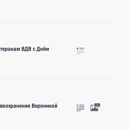
етеранам ВДВ с Днём
авоохранения Вероникой
2