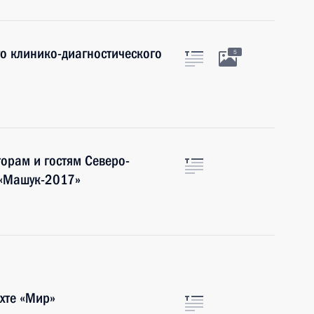
о клинико-диагностического
5
торам и гостям Северо-
 «Машук-2017»
ахте «Мир»