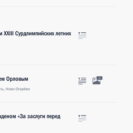
 XXIII Сурдлимпийских летних
еем Орловым
4
ть, Ново-Огарёво
рденом «За заслуги перед