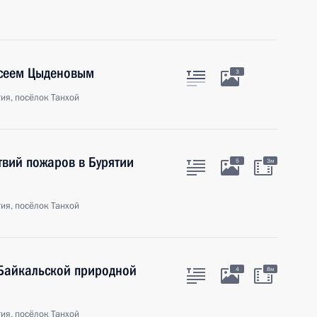
ксеем Цыденовым
3
ия, посёлок Танхой
вий пожаров в Бурятии
5
3м
ия, посёлок Танхой
Байкальской природной
4
8м
ия, посёлок Танхой