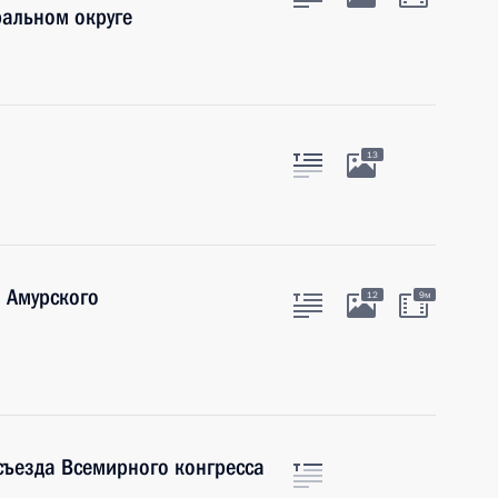
ральном округе
ь
13
ь
 Амурского
12
9м
ь
 съезда Всемирного конгресса