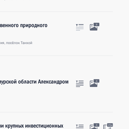
твенного природного
9
ия, посёлок Танхой
мурской области Александром
4
ь
и крупных инвестиционных
3
25м