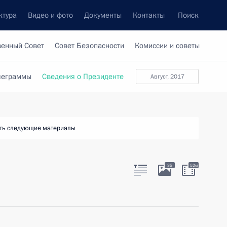
ктура
Видео и фото
Документы
Контакты
Поиск
венный Совет
Совет Безопасности
Комиссии и советы
леграммы
Сведения о Президенте
август, 2017
ть следующие материалы
35
52м