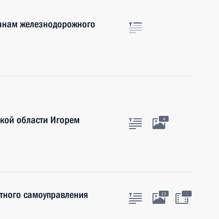
анам железнодорожного
ской области Игорем
4
тного самоуправления
:
13