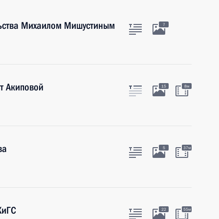
льства Михаилом Мишустиным
7
ат Акиповой
15
8м
ва
5
37м
ХиГС
22
55м