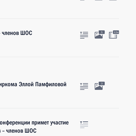
 – членов ШОС
5
12м
биркома Эллой Памфиловой
3
конференции примет участие
в – членов ШОС