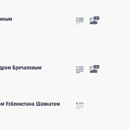
тиным
3
ндром Бречаловым
5
ом Узбекистана Шавкатом