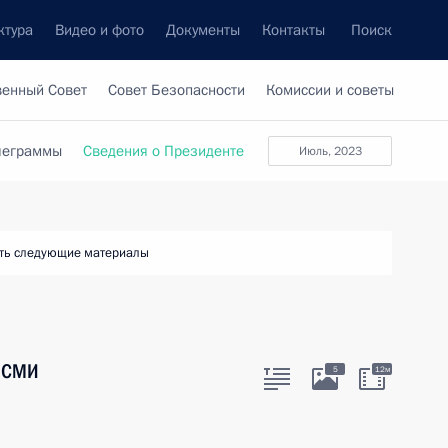
ктура
Видео и фото
Документы
Контакты
Поиск
венный Совет
Совет Безопасности
Комиссии и советы
леграммы
Сведения о Президенте
июль, 2023
ть следующие материалы
й СМИ
5
12м