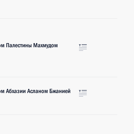
ом Палестины Махмудом
ом Абхазии Асланом Бжанией