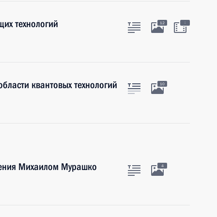
щих технологий
:
12
области квантовых технологий
10
нения Михаилом Мурашко
4