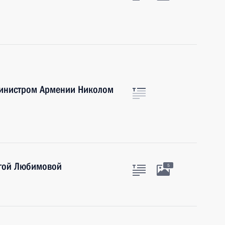
министром Армении Николом
ьгой Любимовой
5