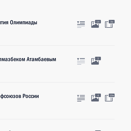
рытия Олимпиады
14
3м
Алмазбеком Атамбаевым
2
офсоюзов России
4
19м