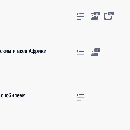
15
6м
ским и всея Африки
3
 с юбилеем