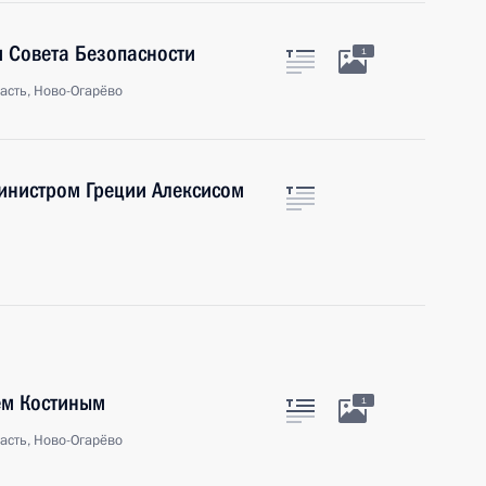
 Совета Безопасности
1
асть, Ново-Огарёво
инистром Греции Алексисом
ем Костиным
1
асть, Ново-Огарёво