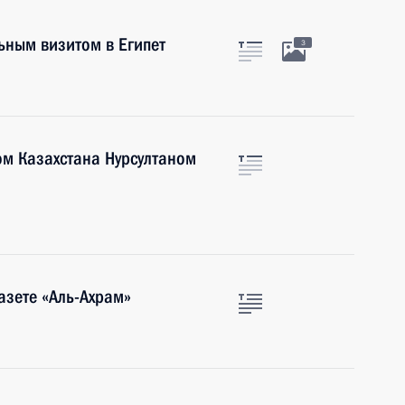
ьным визитом в Египет
3
ом Казахстана Нурсултаном
азете «Аль-Ахрам»