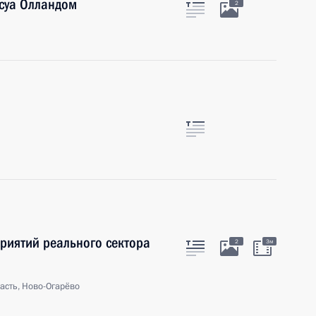
нсуа Олландом
2
риятий реального сектора
2
3м
асть, Ново-Огарёво