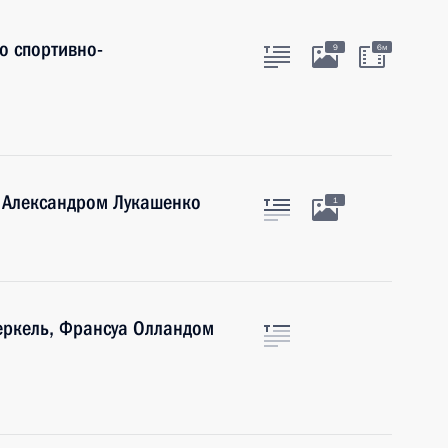
о спортивно-
9
6м
и Александром Лукашенко
1
еркель, Франсуа Олландом