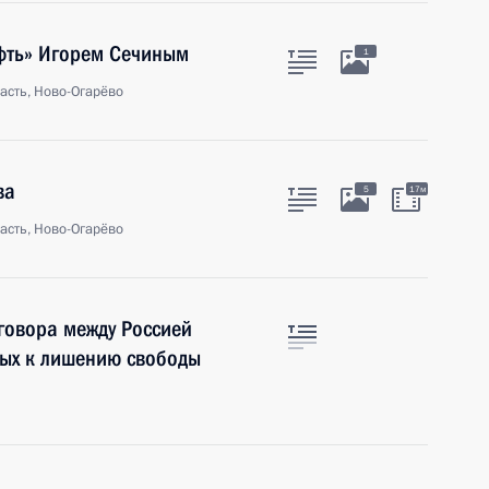
ефть» Игорем Сечиным
1
асть, Ново-Огарёво
ва
5
17м
асть, Ново-Огарёво
говора между Россией
ных к лишению свободы