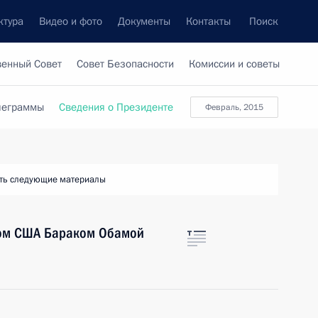
ктура
Видео и фото
Документы
Контакты
Поиск
венный Совет
Совет Безопасности
Комиссии и советы
леграммы
Сведения о Президенте
февраль, 2015
ть следующие материалы
том США Бараком Обамой