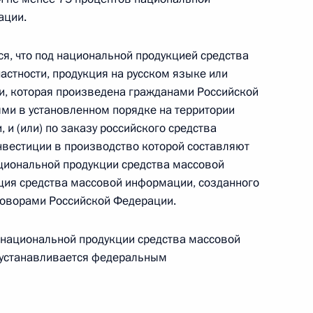
ации.
ом Казахстана Нурсултаном
, что под национальной продукцией средства
астности, продукция на русском языке или
и, которая произведена гражданами Российской
ыми в установленном порядке на территории
и (или) по заказу российского средства
азете «Аль-Ахрам»
вестиции в производство которой составляют
ациональной продукции средства массовой
ция средства массовой информации, созданного
говорами Российской Федерации.
 национальной продукции средства массовой
устанавливается федеральным
о спортивно-
9
6м