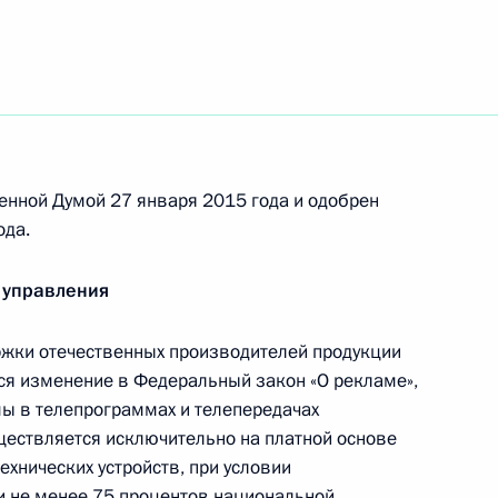
ским и всея Африки
3
енной Думой 27 января 2015 года и одобрен
 с юбилеем
ода.
 управления
жки отечественных производителей продукции
ся изменение в Федеральный закон «О рекламе»,
ы в телепрограммах и телепередачах
ьным визитом в Египет
3
уществляется исключительно на платной основе
ехнических устройств, при условии
и не менее 75 процентов национальной