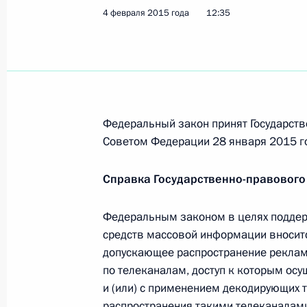
4 февраля 2015 года
12:35
Встреча с Патриархом Александрий
Феодором II
10 февраля 2015 года, 13:20
Каир
Федеральный закон принят Государств
Поздравление Владимиру Зельдину
Советом Федерации 28 января 2015 г
10 февраля 2015 года, 09:00
Справка Государственно-правового
Федеральным законом в целях поддер
9 февраля 2015 года, понедельник
средств массовой информации вносит
допускающее распространение реклам
Владимир Путин прибыл с официал
по телеканалам, доступ к которым ос
9 февраля 2015 года, 21:40
Каир
и (или) с применением декодирующих т
распространения такими телеканалам