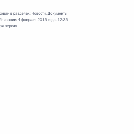
ован в разделах:
Новости
,
Документы
бликации:
4 февраля 2015 года, 12:35
Алмазбеком Атамбаевым
2
ая версия
офсоюзов России
4
19м
нсуа Олландом
2