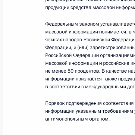
продукции средства массовой информ
Телефонный разговор с Президент
Назарбаевым
Федеральным законом устанавливается
массовой информации понимается, в ч
9 февраля 2015 года, 15:20
языках народов Российской Федераци
Федерации, и (или) зарегистрированн
Российской Федерации организациями, 
Интервью ежедневной египетской г
массовой информации и российские ин
не менее 50 процентов. В качестве н
9 февраля 2015 года, 01:00
информации признаётся также продук
в соответствии с международными до
8 февраля 2015 года, воскресенье
Порядок подтверждения соответствия
информации указанным требованиям 
Посещение Всероссийского детског
антимонопольным органом.
оздоровительного центра
8 февраля 2015 года, 20:00
Сочи