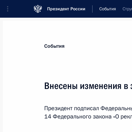
Президент России
События
Стру
Президент
Администрация
Государст
Новости
Стенограммы
Поездки
Те
События
Показа
Внесены изменения в 
10 февраля 2015 года, вторник
Президент подписал Федеральны
Российско-египетские переговоры
14 Федерального закона «О рек
10 февраля 2015 года, 16:15
Каир