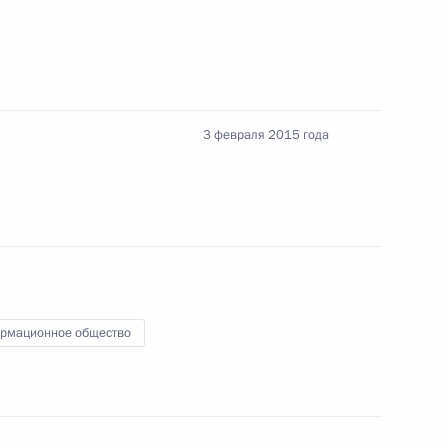
и Александром Лукашенко
1
3 февраля 2015 года
еркель, Франсуа Олландом
рмационное общество
рытия Олимпиады
14
3м