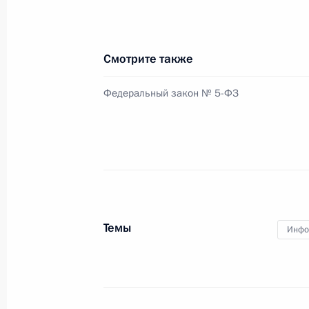
Встреча с Президентом Белорусси
Смотрите также
8 февраля 2015 года, 15:30
Сочи
Федеральный закон № 5-ФЗ
Телефонный разговор с Ангелой М
и Петром Порошенко
8 февраля 2015 года, 15:15
Темы
Инфо
7 февраля 2015 года, суббота
В Сочи отмечается год со дня отк
7 февраля 2015 года, 21:00
Сочи