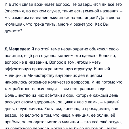
И в этой связи возникает вопрос. Не завершится ли всё это
(опасения, во всяком случае, такие есть) сменой названия –
мы изменим название «милиция» на «полиция»? Да и слово
«полиция», что греха таить, многим режет ухо. Как Вы
думаете?
Д.Медведев:
Я по этой теме неоднократно объяснял свою
позицию, ещё раз с удовольствием это сделаю. Конечно,
вопрос не в названии. Вопрос в том, чтобы иметь
эффективную правоохранительную структуру. К нашей
милиции, к Министерству внутренних дел в целом
накопилось огромное количество вопросов. И не потому, что
там работают плохие люди – там есть разные люди.
Большинство из них всё‑таки люди, которые каждый день
рискуют своим здоровьем, защищая нас с вами, – каждый
день, подчёркиваю. Есть там, конечно, и проходимцы, как
везде. Но дело‑то в том, что наша милиция, её облик, её
приёмы, законодательство о милиции – это всё ещё оттуда,
из советского периода, когда у нас было другое общество,