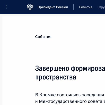
Президент России
События
Стру
Президент
Администрация
Государст
Новости
Стенограммы
Поездки
Те
События
Показа
Завершено формирован
пространства
Принят закон о бюджете Пенсионн
13 декабря 2010 года, 09:00
В Кремле состоялись заседания
и Межгосударственного совета 