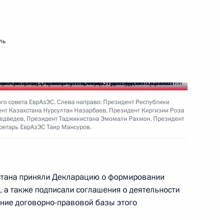
е
нту Туркменистана по случаю
йтралитета
ль
Президенту об итогах
го совета ЕврАзЭС. Слева направо: Президент Республики
нт Казахстана Нурсултан Назарбаев, Президент Киргизии Роза
о пресечению вчерашних
Медведев, Президент Таджикистана Эмомали Рахмон, Президент
кве и Санкт-Петербурге
ретарь ЕврАзЭС Таир Мансуров.
хстана приняли Декларацию о формировании
, а также подписали соглашения о деятельности
ие договорно-правовой базы этого
ерах по обеспечению
3
4м