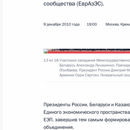
12 декабря 2010 года, воскресень
сообщества (ЕврАзЭС).
Поздравительное послание Президе
национального праздника – Дня не
9 декабря 2010 года
19:00
Москва, Крем
12 декабря 2010 года, 14:00
Глава МВД дополнительно доложил 
13 из 18
Участники заседания Межгосударственно
Беларусь Александр Лукашенко, Президе
действий органов правопорядка п
Отунбаева, Президент России Дмитрий 
несанкционированных акций в Мос
Армении Серж Саргсян, Генеральный сек
12 декабря 2010 года, 11:00
Президенты России, Беларуси и Каза
11 декабря 2010 года, суббота
Единого экономического пространства
ЕЭП, завершив тем самым формирован
Подписан Указ о дополнительных м
объединения.