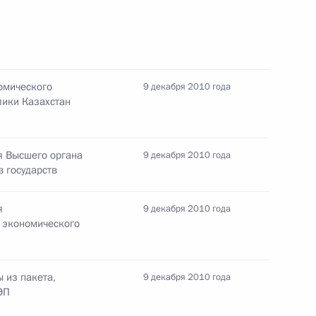
– участников СНГ
8
ь
омического
9 декабря 2010 года
езопасности ОДКБ
лики Казахстан
10
ь
я Высшего органа
9 декабря 2010 года
 государств
а Нурсултаном Назарбаевым
4
я
9 декабря 2010 года
 экономического
еринарии, предусматривающие
 из пакета,
9 декабря 2010 года
ЭП
спространения болезней