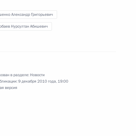
 на производстве
шенко Александр Григорьевич
рбаев Нурсултан Абишевич
еранах и социальной защите
ован в разделе:
Новости
бликации:
9 декабря 2010 года, 19:00
ая версия
й социальной помощи