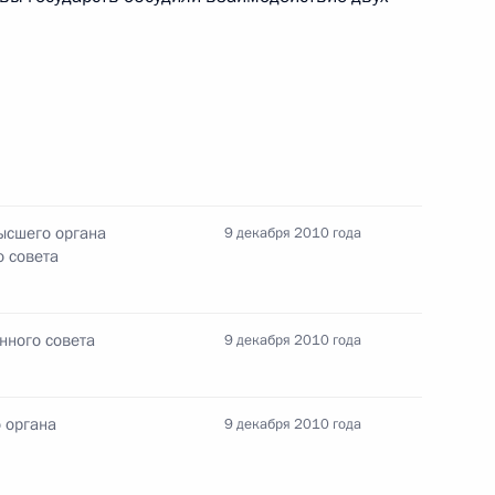
глашения между Россией
заимной защите
ысшего органа
9 декабря 2010 года
 совета
ыми помещениями граждан,
иравненных к ним лиц
нного совета
9 декабря 2010 года
 органа
9 декабря 2010 года