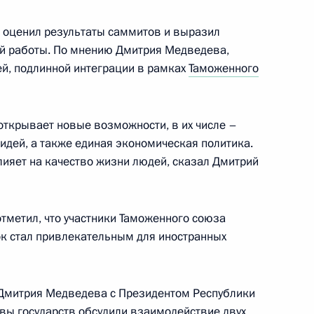
асть, Горки
о оценил результаты саммитов и выразил
й работы. По мнению Дмитрия Медведева,
й, подлинной интеграции в рамках
Таможенного
о Суда
4
23м
асть, Горки
 открывает новые возможности, в их числе –
 идей, а также единая экономическая политика.
ияет на качество жизни людей, сказал Дмитрий
давателей и студентов МГЛУ
отметил, что участники Таможенного союза
нок стал привлекательным для иностранных
анах судейского сообщества
а Дмитрия Медведева с Президентом Республики
лавы государств обсудили взаимодействие двух