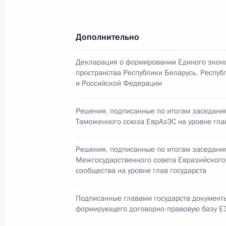
Заседание Совета глав государств 
10 декабря 2010 года, 20:00
Москва, Кремл
Дополнительно
Декларация о формировании Единого экон
Заседание Совета коллективной б
пространства Республики Беларусь, Респуб
и Российской Федерации
10 декабря 2010 года, 16:15
Москва, Кремл
Решения, подписанные по итогам заседани
Таможенного союза ЕврАзЭС на уровне глав
Встреча с Президентом Казахстан
Решения, подписанные по итогам заседани
10 декабря 2010 года, 12:00
Москва
Межгосударственного совета Евразийского
сообщества на уровне глав государств
Внесены изменения в закон о вет
Подписанные главами государств документы
формирующего договорно-правовую базу Е
введение карантина при угрозе ра
животных