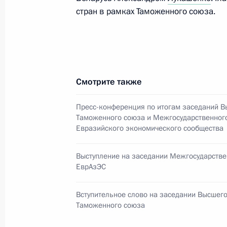
стран в рамках Таможенного союза.
Подписан закон о ратификации Со
и Южной Осетией о поощрении и в
капиталовложений
Смотрите также
11 декабря 2010 года, 10:00
Пресс-конференция по итогам заседаний В
Таможенного союза и Межгосударственного
Евразийского экономического сообщества
Уточнён порядок обеспечения жил
уволенных с военной службы, и пр
Выступление на заседании Межгосударстве
ЕврАзЭС
11 декабря 2010 года, 09:30
Вступительное слово на заседании Высшего
Таможенного союза
10 декабря 2010 года, пятница