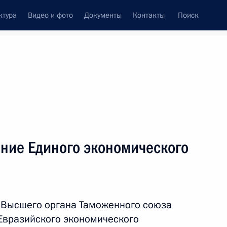
ктура
Видео и фото
Документы
Контакты
Поиск
венный Совет
Совет Безопасности
Комиссии и советы
леграммы
Сведения о Президенте
декабрь, 2010
ть следующие материалы
ие Единого экономического
ого фонда
 Высшего органа Таможенного союза
Евразийского экономического