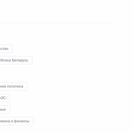
аниях, митингах и шествиях
хстан
ублика Беларусь
 экономического
няя политика
18
зЭС
жня
омика и финансы
язательном социальном