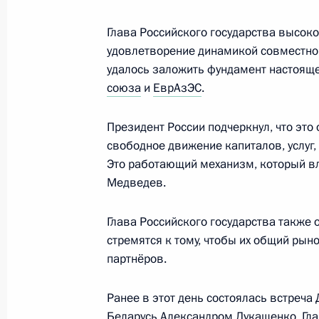
правопорядка
11 декабря 2010 года, 17:30
Московская обл
Глава Российского государства высок
удовлетворение динамикой совместно
удалось заложить фундамент настояще
союза
и
ЕврАзЭС
.
Встреча с судьями Конституционног
11 декабря 2010 года, 16:30
Московская обл
Президент России подчеркнул, что это
свободное движение капиталов, услуг,
Это работающий механизм, который вл
Дмитрий Медведев поздравил препо
Медведев.
с 80-летием со дня основания вуза
Глава Российского государства также 
11 декабря 2010 года, 11:00
стремятся к тому, чтобы их общий ры
партнёров.
Внесены изменения в закон об орг
Ранее в этот день состоялась встреч
Беларусь Александром
Лукашенко
. Г
11 декабря 2010 года, 10:10