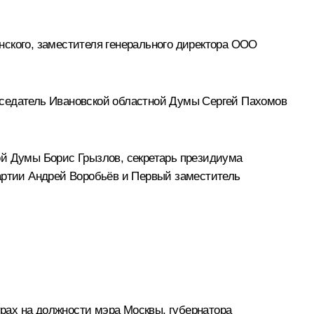
нского, заместителя генерального директора ООО
дседатель Ивановской областной Думы Сергей Пахомов
ной Думы
Борис Грызлов
, секретарь президиума
партии Андрей Воробьёв и Первый заместитель
урах на должности мэра Москвы, губернатора