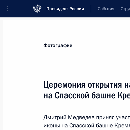
Президент России
События
Стру
Видеозаписи
Фотографии
Аудиозапи
Все материалы
Поездки
Совещания, 
Фотографии
Показа
Церемония открытия н
на Спасской башне Кр
В Кремле состоялась
церемония вручения
Дмитрий Медведев принял участ
государственных наград
иконы на Спасской башне Кремл