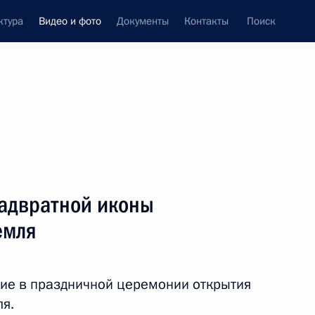
ктура
Видео и фото
Документы
Контакты
Поиск
си
встречи
Церемонии
декабрь, 2010
ть следующие материалы
адвратной иконы
емля
Послание Президента
Федеральному Собранию
ие в праздничной церемонии открытия
я.