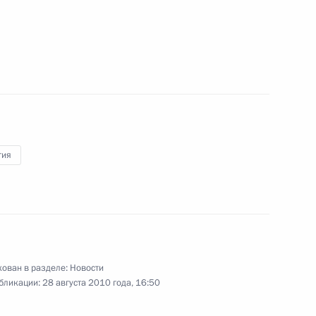
29 сентября 2010 года
7 фото
гия
Церемония открытия
ован в разделе:
Новости
надвратной иконы
бликации:
28 августа 2010 года, 16:50
на Спасской башне Кремля