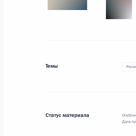
13 октября 2010 года
11 фото
Темы
Рели
Президент принял участие
Статус материала
Опублик
в открытии газопровода
Дата пу
на Камчатке